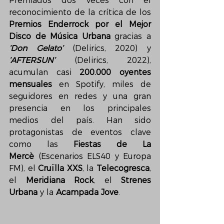
Premiados dos veces con el 
reconocimiento de la crítica de los 
Premios Enderrock por el Mejor 
Disco de Música Urbana
 gracias a 
‘Don Gelato’
 (Delirics, 2020) y 
‘AFTERSUN’
 (Delirics, 2022), 
acumulan casi 
200.000 oyentes 
mensuales
 en Spotify, miles de 
seguidores en redes y una gran 
presencia en los principales 
medios del país. Han sido 
protagonistas de eventos clave 
como las 
Fiestas de La 
Mercè
 (Escenarios ELS40 y Europa 
FM), el 
Cruïlla XXS
, la 
Telecogresca
, 
el 
Meridiana Rock
, el 
Strenes 
Urbana
 y la 
Acampada Jove
.