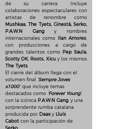
de su carrera. Incluye 
colaboraciones espectaculares con 
artistas de renombre como 
Mushkaa, The Tyets, Ginestà, Serko,
P.A.W.N Gang
 y nombres 
internacionales como 
Ilan Amores
, 
con producciones a cargo de 
grandes talentos como 
Pep Saula, 
Scotty DK, Roots, Xicu
 y los mismos 
The Tyets
.
El cierre del álbum llega con el 
volumen final 
‘Sempre Joves 
x1000’
, que incluye temas 
destacados como 
‘Forever Young’
, 
con la icónica 
P.A.W.N Gang
, y una 
sorprendente rumba catalana 
producida por 
Daax
 y 
Lluís 
Cabot
 con la participación de 
Serko
.