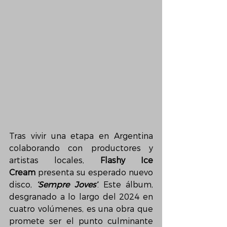
Tras vivir una etapa en Argentina 
colaborando con productores y 
artistas locales, 
Flashy Ice 
Cream
 presenta su esperado nuevo 
disco, 
‘Sempre Joves’
. Este álbum, 
desgranado a lo largo del 2024 en 
cuatro volúmenes, es una obra que 
promete ser el punto culminante 