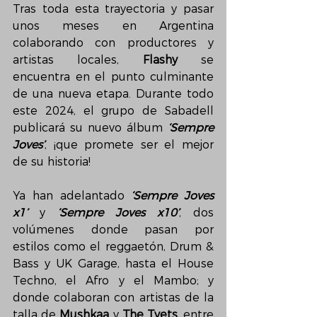
Tras toda esta trayectoria y pasar 
unos meses en Argentina 
colaborando con productores y 
artistas locales, 
Flashy
 se 
encuentra en el punto culminante 
de una nueva etapa. Durante todo 
este 2024, el grupo de Sabadell 
publicará su nuevo álbum 
‘Sempre 
Joves’
, ¡que promete ser el mejor 
de su historia!
Ya han adelantado 
‘Sempre Joves 
x1’ 
y 
‘Sempre Joves x10’
, dos 
volúmenes donde pasan por 
estilos como el reggaetón, Drum & 
Bass y UK Garage, hasta el House 
Techno, el Afro y el Mambo; y 
donde colaboran con artistas de la 
talla de 
Mushkaa
 y 
The Tyets
, entre 