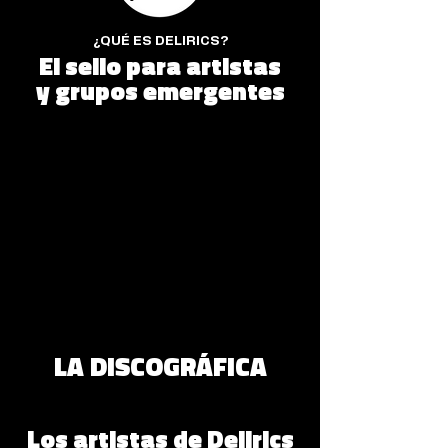
¿QUÉ ES DELIRICS?
El sello para artistas
y grupos emergentes
A principios de 2017, tras un tiempo de
reflexión y diversas reuniones, el equipo de
la discográfica Picap decidió crear un nuevo
sello: Delirics, una apuesta por los artistas y
grupos emergentes del país. Con el objetivo
de dar espacio a nuevas voces y proyectos
con una marcada personalidad artística,
Delirics nace para impulsar producciones
innovadoras, actuales y con identidad
propia, ampliando los límites de la escena
musical contemporánea.
LA DISCOGRÁFICA
Los artistas de Delirics