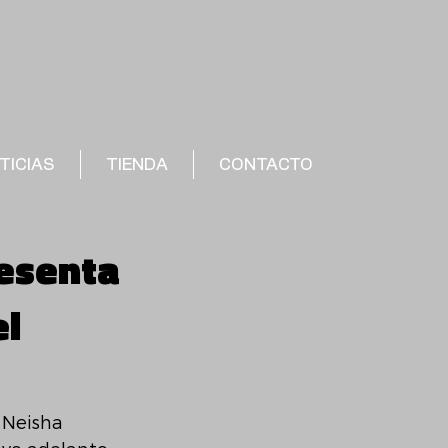
TICIAS
TIENDA
CONTACTO
resenta
el
 Neisha 