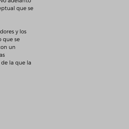
evo adelanto 
eptual que se 
ores y los 
 que se 
con un 
as
de la que la 