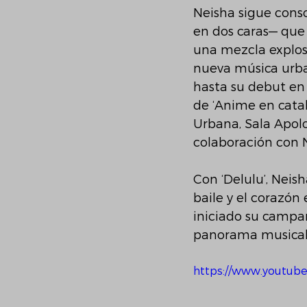
Neisha sigue conso
en dos caras— que 
una mezcla explosi
nueva música urban
hasta su debut en s
de ‘Anime en català
Urbana, Sala Apolo
colaboración con 
Con ‘Delulu’, Neis
baile y el corazón
iniciado su campa
panorama musical 
https://www.youtu