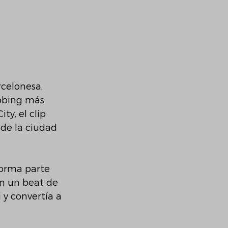
celonesa, 
bbing más 
y, el clip 
 de la ciudad 
forma parte 
n un beat de 
l y convertía a 