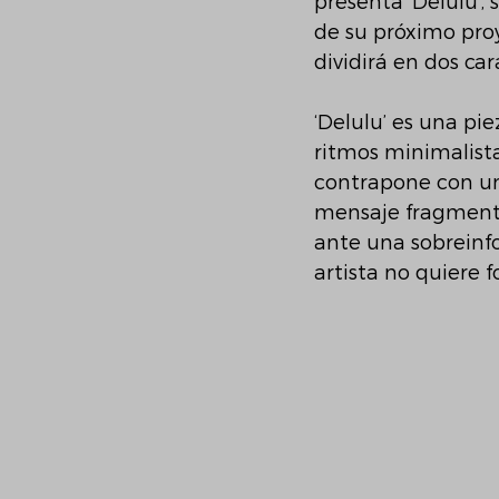
presenta ‘Delulu’,
de su próximo proy
dividirá en dos ca
‘Delulu’ es una pi
ritmos minimalist
contrapone con un 
mensaje fragmenta
ante una sobreinfo
artista no quiere 