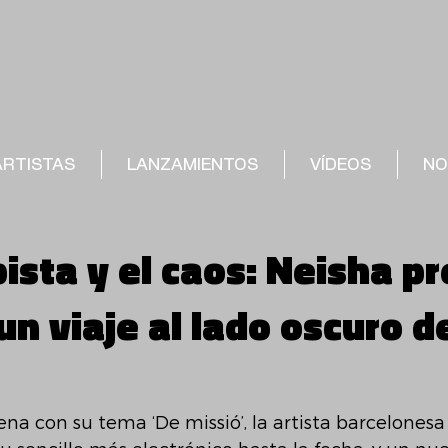
ARTISTAS
LANZAMIENTOS
VÍDEOS
NO
pista y el caos: Neisha p
 un viaje al lado oscuro d
cena con su tema ‘De missió’, la artista barcelonesa