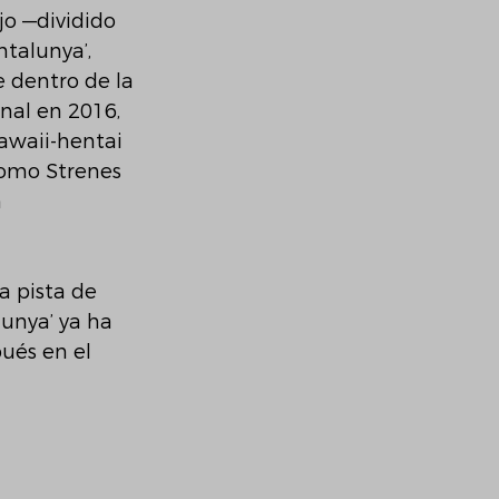
o —dividido 
talunya’, 
 dentro de la 
nal en 2016, 
kawaii-hentai 
 como Strenes 
 
a pista de 
lunya’ ya ha 
ués en el 