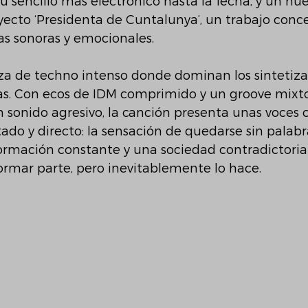
 su sencillo más electrónico hasta la fecha, y un nu
ecto ‘Presidenta de Cuntalunya’, un trabajo conc
ras sonoras y emocionales.
eza de techno intenso donde dominan los sintetizad
as. Con ecos de IDM comprimido y un groove mixto
sonido agresivo, la canción presenta unas voces 
do y directo: la sensación de quedarse sin palabr
rmación constante y una sociedad contradictoria 
formar parte, pero inevitablemente lo hace.