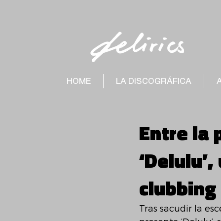
HOME
LA DISCOGRÁFICA
Entre la 
‘Delulu’,
clubbing
Tras sacudir la es