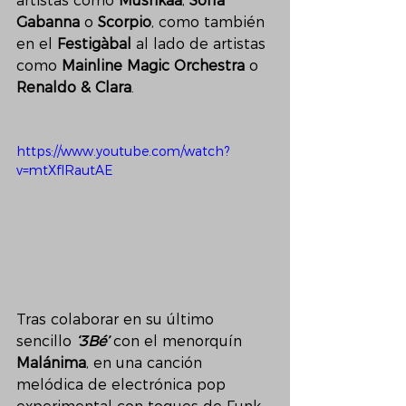
artistas como 
Mushkaa
, 
Sofía 
Gabanna
 o 
Scorpio
, como también 
en el 
Festigàbal
 al lado de artistas 
como 
Mainline Magic Orchestra
 o 
Renaldo & Clara
.
https://www.youtube.com/watch?
v=mtXflRautAE
Tras colaborar en su último 
sencillo 
‘3Bé’
 con el menorquín 
Malánima
, en una canción 
melódica de electrónica pop 