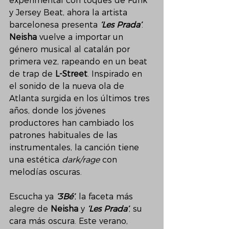
experimental con toques de Funk 
y Jersey Beat, ahora la artista 
barcelonesa presenta 
‘Les Prada’
. 
Neisha
 vuelve a importar un 
género musical al catalán por 
primera vez, rapeando en un beat 
de trap de 
L-Street
. Inspirado en 
el sonido de la nueva ola de 
Atlanta surgida en los últimos tres 
años, donde los jóvenes 
productores han cambiado los 
patrones habituales de las 
instrumentales, la canción tiene 
una estética 
dark/rage
 con 
melodías oscuras. 
Escucha ya 
‘3Bé’
, la faceta más 
alegre de 
Neisha
 y 
‘Les Prada’
, su 
cara más oscura. Este verano, 