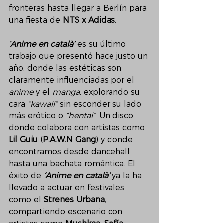
fronteras hasta llegar a Berlín para 
una fiesta de 
NTS x Adidas
.
‘Anime en català’
 es su último 
trabajo que presentó hace justo un 
año, donde las estéticas son 
claramente influenciadas por el 
anime
 y el 
manga
, explorando su 
cara 
“kawaii”
 sin esconder su lado 
más erótico o 
“hentai”
. Un disco 
donde colabora con artistas como 
Lil Guiu
 (
P.A.W.N Gang
) y donde 
encontramos desde dancehall 
hasta una bachata romántica. El 
éxito de 
‘Anime en català’
 ya la ha 
llevado a actuar en festivales 
como el 
Strenes Urbana
, 
compartiendo escenario con 