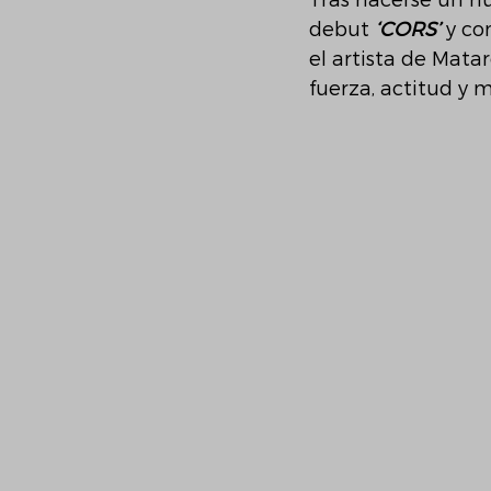
Tras hacerse un h
debut 
‘CORS’
 y co
el artista de Matar
fuerza, actitud y m