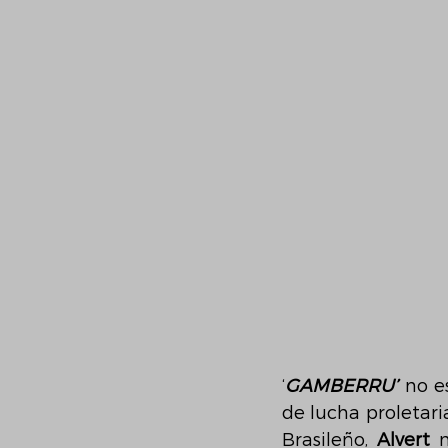
‘
GAMBERRU’
no e
de lucha proletari
Brasileño, 
Alvert
 