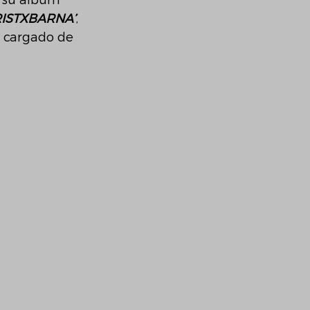
 su álbum 
RISTXBARNA’
, 
o cargado de 