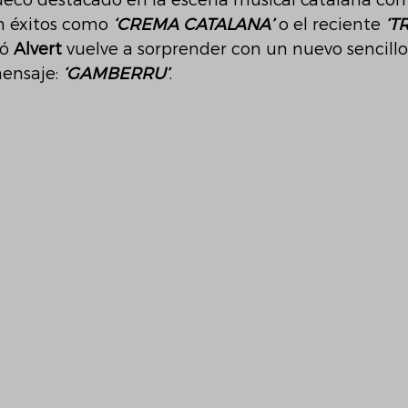
ueco destacado en la escena musical catalana con
n éxitos como 
‘CREMA CATALANA’
 o el reciente 
‘T
ó 
Alvert 
vuelve a sorprender con un nuevo sencill
ensaje: 
‘GAMBERRU’
. 