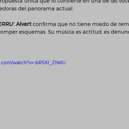
ropuesta única que lo convierte en una de las voc
edoras del panorama actual.
ERRU’
, 
Alvert 
confirma que no tiene miedo de rem
romper esquemas. Su música es actitud, es denunci
e.com/watch?v=-bR5XI_ZhWU