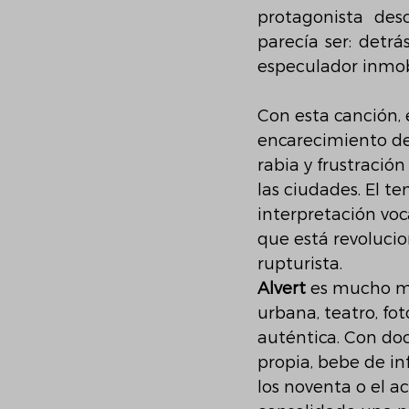
protagonista des
parecía ser: detr
especulador inmobi
Con esta canción, 
encarecimiento de 
rabia y frustració
las ciudades. El t
interpretación voc
que está revolucio
rupturista. 
Alvert 
es mucho má
urbana, teatro, fot
auténtica. Con do
propia, bebe de in
los noventa o el ac