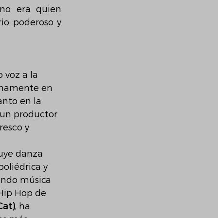
no era quien 
io poderoso y 
 voz a la 
ignamente en 
nto en la 
 un productor 
resco y 
uye danza 
poliédrica y 
endo música 
 Hip Hop de 
Cat)
, ha 