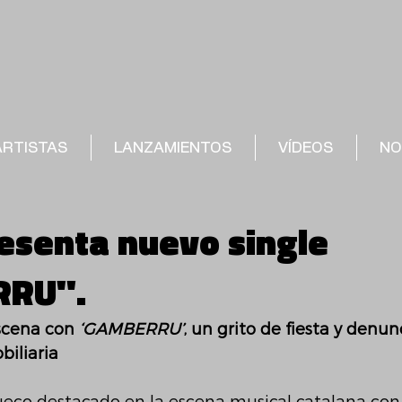
ARTISTAS
LANZAMIENTOS
VÍDEOS
NO
resenta nuevo single
RRU".
scena con 
‘GAMBERRU’
, un grito de fiesta y denun
iliaria 