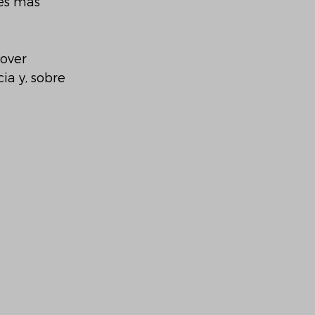
es más 
over 
a y, sobre 