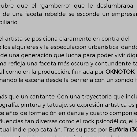
cubre que el “gamberro” que le deslumbraba 
ás de una faceta rebelde, se esconde un empresar
liario. 
el artista se posiciona claramente en contra del 
los alquileres y la especulación urbanística, dando
n de una generación que lucha para poder vivir d
ema refleja una faceta más oscura y contundente ta
al como en la producción, firmada por 
OKNOTOK
,
nando la escena desde la periferia con un sonido f
s que un cantante. Con una trayectoria que incl
ografía, pintura y tatuaje, su expresión artística es 
ce años de formación en danza y cuatro componi
fluencias tan diversas como el rock psicodélico, el
tual indie-pop catalán. Tras su paso por 
Eufòria (3