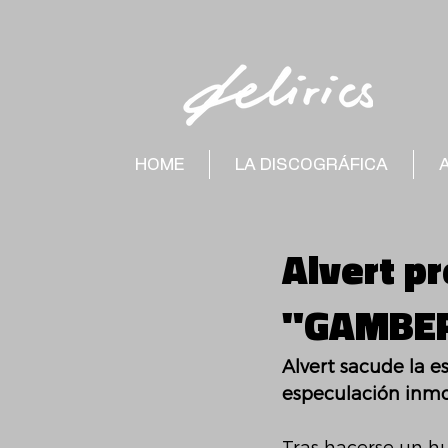
HOME
LA DISCOGRÁFICA
Alvert p
"GAMBE
Alvert sacude la e
especulación inmob