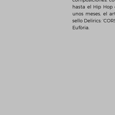
composiciones, con
hasta el Hip Hop 
unos meses, el ar
sello Delirics: ‘CO
Eufòria.