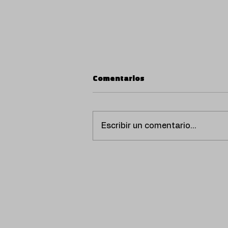
Comentarios
Escribir un comentario...
SCORPIO PRESENTA
‘VENTILADOR’, UN
REGGAETÓN CALIENTE Y
NOSTÁLGICO QUE AMPLÍA
SU UNIVERSO MUSICAL