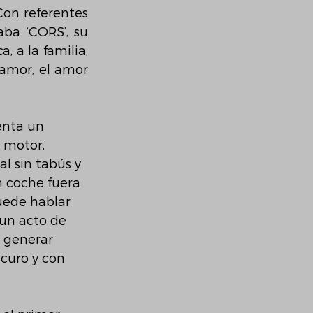
Con referentes 
ba ‘CORS’, su 
 a la familia, 
amor, el amor 
enta un 
 motor, 
l sin tabús y 
n coche fuera 
uede hablar 
 un acto de 
 generar 
curo y con 