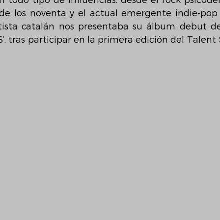
 todo tipo de influencias: desde el rock psicodéli
de los noventa y el actual emergente indie-pop 
tista catalán nos presentaba su álbum debut de
RS’, tras participar en la primera edición del Talent