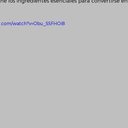
ne los ingredientes esenciales para convertirse en
!
e.com/watch?v=Obu_SSFHOi8