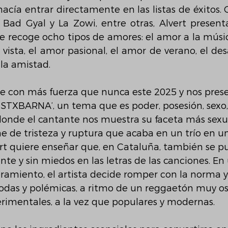
hacía entrar directamente en las listas de éxitos. 
 Bad Gyal y La Zowi, entre otras, Alvert presenta
 recoge ocho tipos de amores: el amor a la música,
vista, el amor pasional, el amor de verano, el des
la amistad. 
ve con más fuerza que nunca este 2025 y nos pres
RISTXBARNA’, un tema que es poder, posesión, sexo,
donde el cantante nos muestra su faceta más sexua
 de tristeza y ruptura que acaba en un trío en u
ert quiere enseñar que, en Cataluña, también se p
te y sin miedos en las letras de las canciones. En
ramiento, el artista decide romper con la norma y
odas y polémicas, a ritmo de un reggaetón muy os
rimentales, a la vez que populares y modernas. 