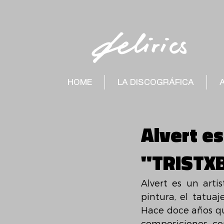
HOME
LA DISCOGRÁFICA
Alvert e
"TRISTX
Alvert es un artis
pintura, el tatua
Hace doce años qu