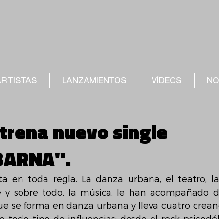
ARTISTAS
LANZAMIENTOS
VÍDEOS
NO
strena nuevo single
BARNA".
ta en toda regla. La danza urbana, el teatro, la f
je y sobre todo, la música, le han acompañado d
e se forma en danza urbana y lleva cuatro creand