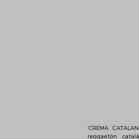
‘CREMA CATALANA’
reggaetón catal