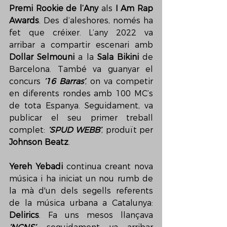
Premi Rookie de l’Any
 als 
I Am Rap 
Awards
. Des d’aleshores, només ha 
fet que créixer. L’any 2022 va 
arribar a compartir escenari amb 
Dollar Selmouni
 a la 
Sala Bikini
 de 
Barcelona. També va guanyar el 
concurs 
’16 Barras’
, on va competir 
en diferents rondes amb 100 MC’s 
de tota Espanya. Seguidament, va 
publicar el seu primer treball 
complet: 
‘SPUD WEBB’
, produït per 
Johnson Beatz
.
Yereh Yebadi
 continua creant nova 
música i ha iniciat un nou rumb de 
la mà d'un dels segells referents 
de la música urbana a Catalunya: 
Delirics
. Fa uns mesos llançava 