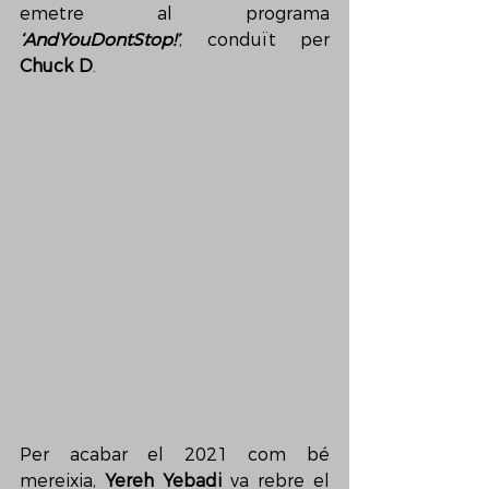
emetre al programa 
‘AndYouDontStop!’
, conduït per 
Chuck D
.
Per acabar el 2021 com bé 
mereixia, 
Yereh Yebadi
 va rebre el 