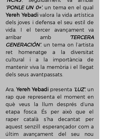
‘NCNS’
, seguidament va arribar 
‘PONLE UN 0+’
, un tema en el qual 
Yereh Yebadi
 valora la vida artística 
dels joves i defensa el seu estil de 
vida. I el tercer avançament va 
arribar amb 
‘TERCERA 
GENERACIÓN’
, un tema on l’artista 
ret homenatge a la diversitat 
cultural i a la importància de 
mantenir viva la memòria i el llegat 
dels seus avantpassats.
Ara, 
Yereh Yebadi
 presenta 
‘LUZ’
, un 
rap que representa el moment en 
què veus la llum després d’una 
etapa fosca. És per això que el 
raper català s’ha decantat per 
aquest senzill esperançador com a 
últim avançament del seu nou 