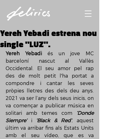
Yereh Yebadi estrena nou
single "LUZ".
Yereh Yebadi 
és un jove MC 
barceloní nascut al Vallès 
Occidental. El seu amor pel rap 
des de molt petit l'ha portat a 
compondre i cantar les seves 
pròpies lletres des dels deu anys. 
2021 va ser l’any dels seus inicis, on 
va començar a publicar música en 
solitari amb temes com 
‘Donde 
Siempre’
 i 
‘Black & Red’
, aquest 
últim va arribar fins als Estats Units 
amb el seu vídeo, que es va 