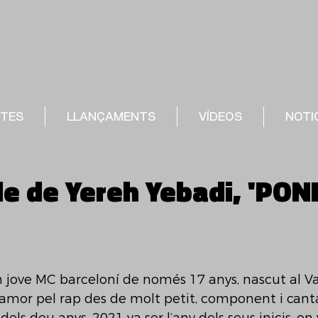
STES
LLANÇAMENTS
VÍDEOS
NOTI
le de Yereh Yebadi, 'PON
n jove MC barceloní de només 17 anys, nascut al Va
 amor pel rap des de molt petit, component i canta