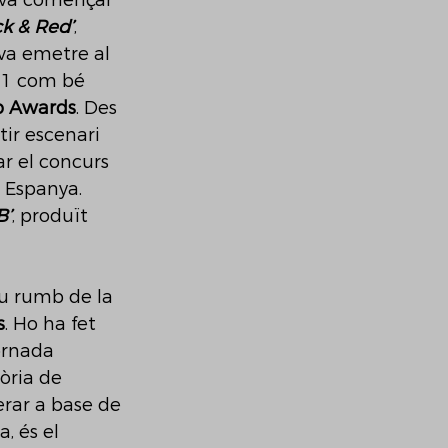
n va començar 
ck & Red’
, 
 va emetre al 
21 com bé 
p Awards
. Des 
ir escenari 
r el concurs 
 Espanya. 
B’
, produït 
ou rumb de la 
s
. Ho ha fet 
ornada 
òria de 
erar a base de 
, és el 