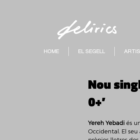
HOME
EL SEGELL
ARTI
Nou sing
0+’
Yereh Yebadi 
és u
Occidental. El seu