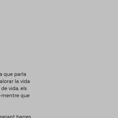
a que parla 
lorar la vida 
 de vida, els 
a -mentre que 
apejant barres 