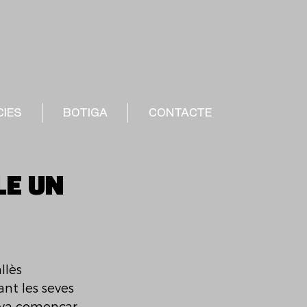
CIES
BOTIGA
CONTACTE
LE UN
llès 
nt les seves 