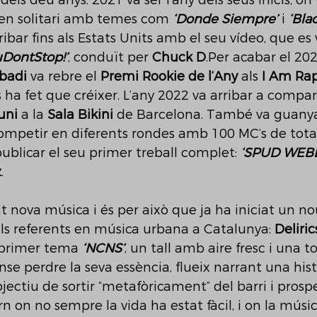
 dels deu anys. 2021 va ser l’any dels seus inicis, o
 en solitari amb temes com 
‘Donde Siempre’
 i 
‘Bla
ibar fins als Estats Units amb el seu vídeo, que es
DontStop!’
, conduït per 
Chuck D
.Per acabar el 20
badi
 va rebre el 
Premi Rookie de l’Any
 als 
I Am Ra
 ha fet que créixer. L’any 2022 va arribar a compart
uni
 a la 
Sala Bikini
 de Barcelona. També va guanya
competir en diferents rondes amb 100 MC’s de tota
blicar el seu primer treball complet: 
‘SPUD WEB
z
.
nt nova música i és per això que ja ha iniciat un n
ls referents en música urbana a Catalunya: 
Deliric
 primer tema 
‘NCNS’
, un tall amb aire fresc i una t
se perdre la seva essència, flueix narrant una hist
jectiu de sortir “metafòricament” del barri i prosp
n on no sempre la vida ha estat fàcil, i on la música