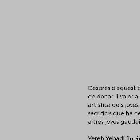
Després d’aquest p
de donar-li valor a
artística dels jove
sacrificis que ha 
altres joves gaude
Yereh Yebadi
 flue