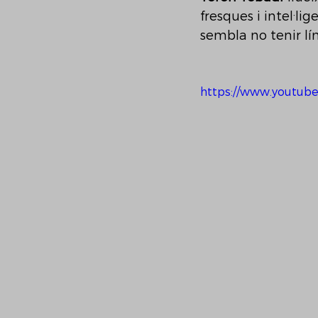
fresques i intel·li
sembla no tenir lím
https://www.youtub