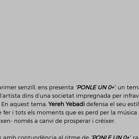
rimer senzill, ens presenta 
‘PONLE UN 0+’
, un tem
 l’artista dins d’una societat impregnada per infrava
s. En aquest tema, 
Yereh Yebadi
 defensa el seu estil
de fer i tots els moments que es perd per la músic
ixen- només a canvi de prosperar i créixer. 
ix amb contundència al ritme de 
‘PONLE UN 0+’
, r