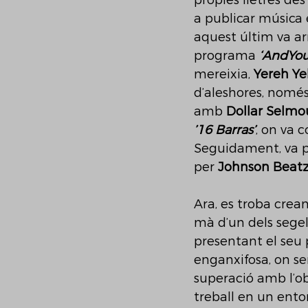
pròpies lletres des
a publicar música
aquest últim va arr
programa 
‘AndYou
mereixia, 
Yereh Ye
d’aleshores, només
amb 
Dollar Selmo
’16 Barras’
, on va 
Seguidament, va pu
per 
Johnson Beat
Ara, es troba crea
mà d’un dels segel
presentant el seu
enganxifosa, on sen
superació amb l’ob
treball en un entor