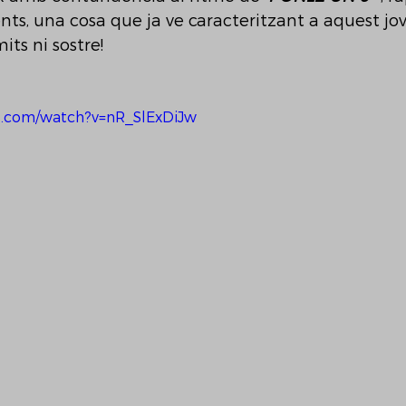
gents, una cosa que ja ve caracteritzant a aquest jo
its ni sostre!
e.com/watch?v=nR_SlExDiJw