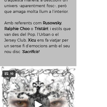
d’aquesta manera, a descobrir un 
univers -aparentment fosc-, però 
que amaga molta llum a l’interior.
Amb referents com 
Rusowsky
, 
Ralphie Choo
 o 
Tristán!
, i estils que 
van des del Pop, l’Urban o el 
Jersey Club, 
Xicu 
ens fa viatjar per 
un sense fi d’emocions amb el seu 
nou disc 
‘Sacrificis’
!