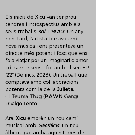
Els inicis de 
Xicu
 van ser prou 
tendres i introspectius amb els 
seus treballs 
‘sol’
 i 
‘BLAU’
. Un any 
més tard, l’artista tornava amb 
nova música i ens presentava un 
directe més potent i fosc que ens 
feia viatjar per un imaginari d’amor 
i desamor sense fre amb el seu EP 
‘22’ 
(Delirics, 2023). Un treball que 
comptava amb col·laboracions 
potents com la de la 
Julieta
, 
el 
Teuma Thug
 (
P.A.W.N Gang
) 
i 
Galgo Lento
. 
Ara, 
Xicu
 emprèn un nou camí 
musical amb 
‘Sacrificis’
, un nou 
àlbum que arriba aquest mes de 