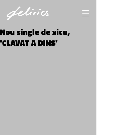
Nou single de xicu,
'CLAVAT A DINS'