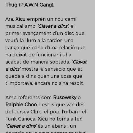
Thug
 (
P.A.W.N Gang
). 
Ara, 
Xicu 
emprèn un nou camí 
musical amb 
‘Clavat a dins’
, el 
primer avançament d’un disc que 
veurà la llum a la tardor. Una 
cançó que parla d’una relació que 
ha deixat de funcionar i s’ha 
acabat de manera sobtada. 
‘Clavat 
a dins’
 mostra la sensació que et 
queda a dins quan una cosa que 
t’importava, encara no s’ha resolt. 
Amb referents com 
Rusowsky
 o 
Ralphie Choo
, i estils que van des 
del Jersey Club, el pop, l’urban i el 
Funk Carioca, 
Xicu
 ho torna a fer! 
‘Clavat a dins’
 és un abans i un 