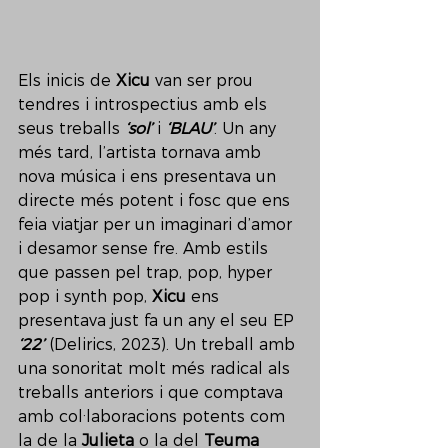
Els inicis de 
Xicu
 van ser prou 
tendres i introspectius amb els 
seus treballs 
‘sol’
 i 
‘BLAU’
. Un any 
més tard, l’artista tornava amb 
nova música i ens presentava un 
directe més potent i fosc que ens 
feia viatjar per un imaginari d’amor 
i desamor sense fre. Amb estils 
que passen pel trap, pop, hyper 
pop i synth pop, 
Xicu
 ens 
presentava just fa un any el seu EP 
‘22’
 (Delirics, 2023). Un treball amb 
una sonoritat molt més radical als 
treballs anteriors i que comptava 
amb col·laboracions potents com 
la de la 
Julieta 
o la del 
Teuma 