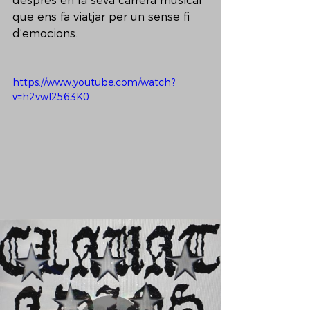
després en la seva carrera musical 
que ens fa viatjar per un sense fi 
d’emocions. 
https://www.youtube.com/watch?
v=h2vwI2563K0