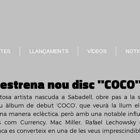
STES
LLANÇAMENTS
VÍDEOS
NOTI
n estrena nou disc "COCO"
entosa artista nascuda a Sabadell, obre pas a la 
u àlbum de debut ‘COCO’, que veurà la llum el 
una manera eclèctica, però amb una notable influè
s com Currency, Mac Miller, Rafael Lechowsky o
enca es converteix en una de les veus imprescindibl