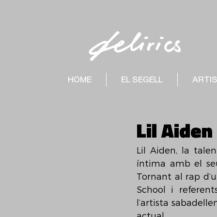
HOME
EL SEGELL
ARTI
Lil Aide
Lil Aiden, la tal
íntima amb el se
Tornant al rap d’
School i referent
l’artista sabadell
actual.