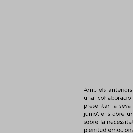
Amb els anteriors 
una col·laboració
presentar la seva 
junio’, ens obre u
sobre la necessita
plenitud emociona