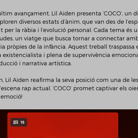
ltim avançament, Lil Aiden presenta ‘COCO’, un di
loren diversos estats d’ànim, que van des de l’espe
 per la ràbia i l’evolució personal. Cada tema és un
cudes, un viatge que busca tornar a connectar amb
cia pròpies de la infància. Aquest treball traspassa e
 existencialista i plena de supervivència emociona
ucció i narrativa artística. 
Lil Aiden reafirma la seva posició com una de les
escena rap actual. ‘COCO’ promet captivar els oie
i emoció!