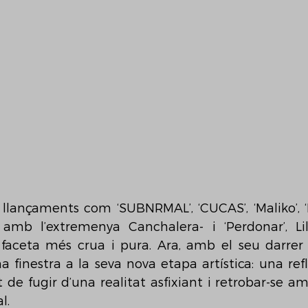
llançaments com ‘SUBNRMAL’, ‘CUCAS’, ‘Maliko’, ‘L
 amb l’extremenya Canchalera- i ‘Perdonar’, Li
faceta més crua i pura. Ara, amb el seu darrer se
na finestra a la seva nova etapa artística: una ref
t de fugir d’una realitat asfixiant i retrobar-se a
l. 