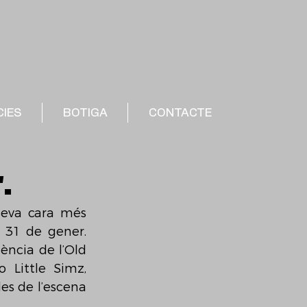
CIES
BOTIGA
CONTACTE
.
seva cara més 
31 de gener. 
ncia de l’Old 
 Little Simz, 
es de l’escena 