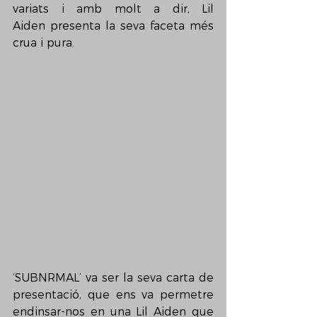
variats i amb molt a dir, Lil 
Aiden presenta la seva faceta més 
crua i pura.
‘SUBNRMAL’ va ser la seva carta de 
presentació, que ens va permetre 
endinsar-nos en una Lil Aiden que 