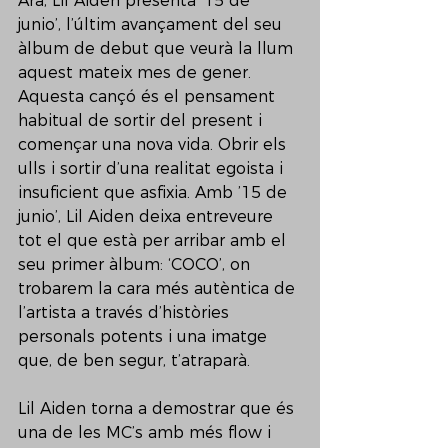
Ara, Lil Aiden presenta ’15 de 
junio’, l’últim avançament del seu 
àlbum de debut que veurà la llum 
aquest mateix mes de gener. 
Aquesta cançó és el pensament 
habitual de sortir del present i 
començar una nova vida. Obrir els 
ulls i sortir d’una realitat egoista i 
insuficient que asfixia. Amb ’15 de 
junio’, Lil Aiden deixa entreveure 
tot el que està per arribar amb el 
seu primer àlbum: ‘COCO’, on 
trobarem la cara més autèntica de 
l’artista a través d’històries 
personals potents i una imatge 
que, de ben segur, t’atraparà.  
Lil Aiden torna a demostrar que és 
una de les MC’s amb més flow i 