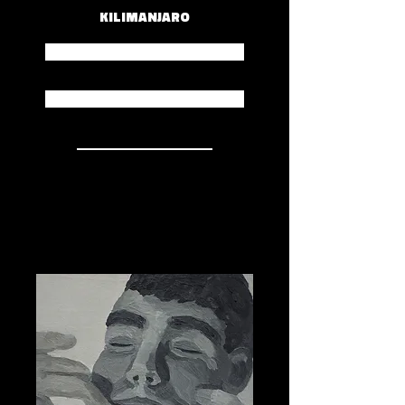
KILIMANJARO
Spotify
Apple Music