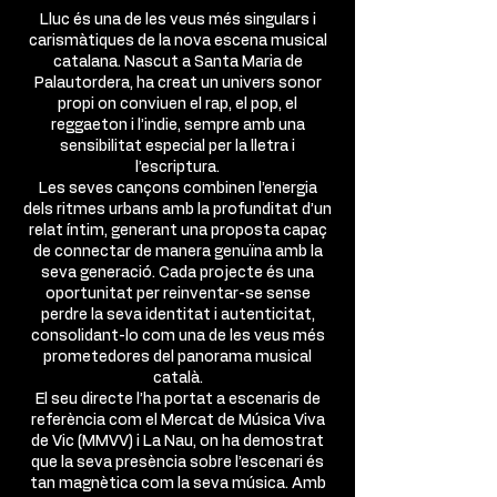
Lluc és una de les veus més singulars i
carismàtiques de la nova escena musical
catalana. Nascut a Santa Maria de
Palautordera, ha creat un univers sonor
propi on conviuen el rap, el pop, el
reggaeton i l’indie, sempre amb una
sensibilitat especial per la lletra i
l’escriptura.
Les seves cançons combinen l’energia
dels ritmes urbans amb la profunditat d’un
relat íntim, generant una proposta capaç
de connectar de manera genuïna amb la
seva generació. Cada projecte és una
oportunitat per reinventar-se sense
perdre la seva identitat i autenticitat,
consolidant-lo com una de les veus més
prometedores del panorama musical
català.
El seu directe l’ha portat a escenaris de
referència com el Mercat de Música Viva
de Vic (MMVV) i La Nau, on ha demostrat
que la seva presència sobre l’escenari és
tan magnètica com la seva música. Amb