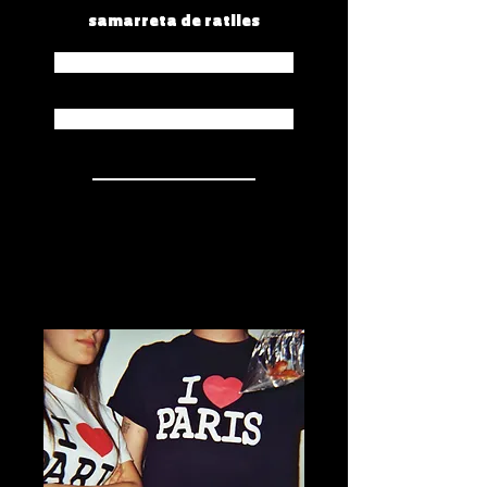
samarreta de ratlles
Spotify
Apple Music