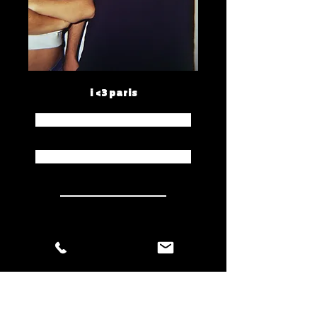
i <3 paris
Spotify
Apple Music