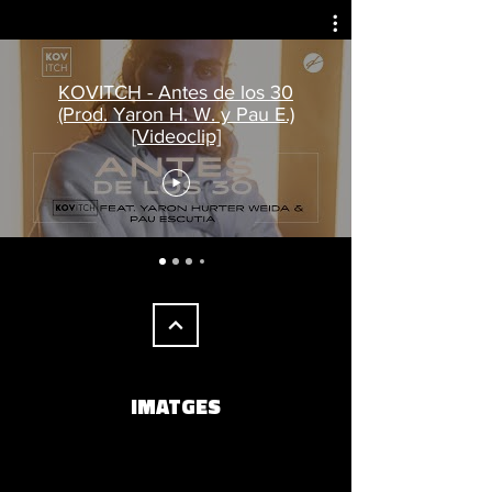
KOVITCH - Antes de los 30
(Prod. Yaron H. W. y Pau E.)
[Videoclip]
IMATGES