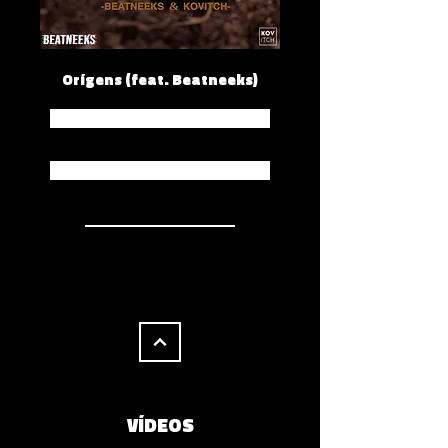
Orígens (feat. Beatneeks)
Spotify
Apple Music
VÍDEOS