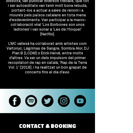
dissolta, van publicar diversos treballs, que tot
i ser autoeditats van tenir molt bona rebuda,
portant-los a actuar a sales de renom i a
moure’s pels països catalans en tota mena
d’esdeveniments. Van participar a la macro-
col·laboració viral ‘Los Borbones son unos
ladrones’ i van sonar a ‘Les de l’hoquei’
(Netflix).
L’MC vallesà ha col·laborat amb artistes com
Valtonyc, Lágrimas de Sangre, Sombra Alor, DJ
Plan B (LCDM) o Erick Hervé, entre molts
d’altres. Va ser un dels impulsors del primer
recopilatori de rap en català, ‘Rap de la Terra
Vol. 1’ (2018), i ha realitzat un bon grapat de
concerts fins el dia d’avui.
CONTACT & BOOKING