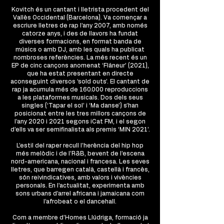
Kovitch és un cantant i lletrista procedent del
Vallès Occidental (Barcelona). Va començar a
escriure lletres de rap l’any 2007, amb només
catorze anys, i des de llavors ha fundat
diverses formacions, en format banda de
músics o amb DJ, amb les quals ha publicat
nombroses referències. La més recent és un
EP de cinc cançons anomenat ‘Flâneur’ (2021),
que ha estat presentant en directe
aconseguint diversos ‘sold outs’. El cantant de
rap ja acumula més de 160.000 reproduccions
a les plataformes musicals. Dos dels seus
singles (‘Tapar el sol’ i ‘Ma danse’) s’han
posicionat entre les tres millors cançons de
l’any 2020 i 2021 segons iCat FM, i el segon
d’ells va ser semifinalista als premis ‘MIN 2021’.
L’estil del raper recull l’herència del hip hop
més melòdic i de l’R&B, bevent de l’escena
nord-americana, nacional i francesa. Les seves
lletres, que barregen català, castellà i francès,
són reivindicatives, amb valors i vivències
personals. En l’actualitat, experimenta amb
sons urbans d’arrel africana i jamaicana com
l’afrobeat o el dancehall.
Com a membre d’Homes Llúdriga, formació ja