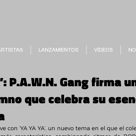
ARTISTAS
LANZAMIENTOS
VÍDEOS
NO
’: P.A.W.N. Gang firma u
mno que celebra su esen
a
ve con ‘YA YA YA’, un nuevo tema en el que el cole