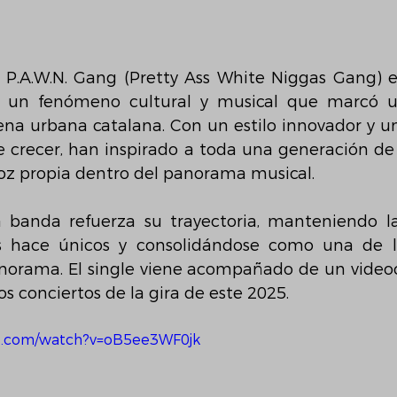
 P.A.W.N. Gang (Pretty Ass White Niggas Gang) 
 un fenómeno cultural y musical que marcó u
ena urbana catalana. Con un estilo innovador y 
e crecer, han inspirado a toda una generación de a
oz propia dentro del panorama musical.
a banda refuerza su trayectoria, manteniendo la
s hace únicos y consolidándose como una de l
norama. El single viene acompañado de un videoc
os conciertos de la gira de este 2025.
e.com/watch?v=oB5ee3WF0jk