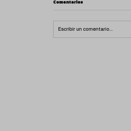
Comentarios
Escribir un comentario...
P.A.W.N. Gang sorprende
con ‘PA AMB TOMÀQUET’,
un homenaje musical a la
tierra y la cocina catalana