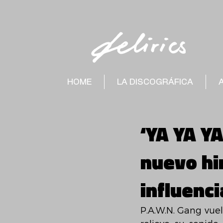
HOME
LA DISCOGRÁFICA
‘YA YA YA
nuevo hi
influenci
P.A.W.N. Gang vuel