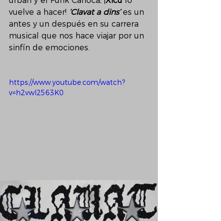
urban y el Funk Carioca, ¡
Xicu
 lo 
vuelve a hacer! 
‘Clavat a dins’
 es un 
antes y un después en su carrera 
musical que nos hace viajar por un 
sinfín de emociones. 
https://www.youtube.com/watch?
v=h2vwI2563K0