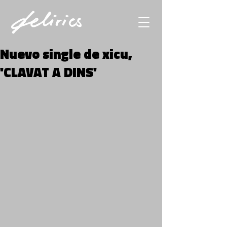
Nuevo single de xicu,
'CLAVAT A DINS'