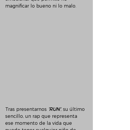
magnificar lo bueno ni lo malo.  
Tras presentarnos 
‘RUN’
, su último 
sencillo, un rap que representa 
ese momento de la vida que 