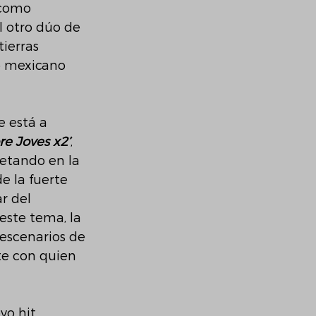
 como 
l otro dúo de 
ierras 
o mexicano 
 está a 
e Joves x2’
, 
petando en la 
e la fuerte 
r del 
 este tema, la 
escenarios de 
te con quien 
evo hit 