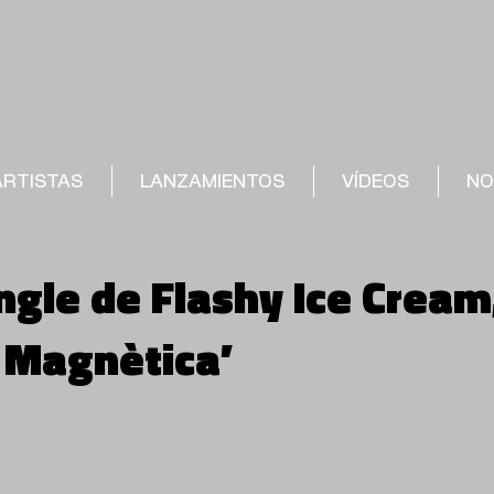
ARTISTAS
LANZAMIENTOS
VÍDEOS
NO
ngle de Flashy Ice Cream
ó Magnètica’