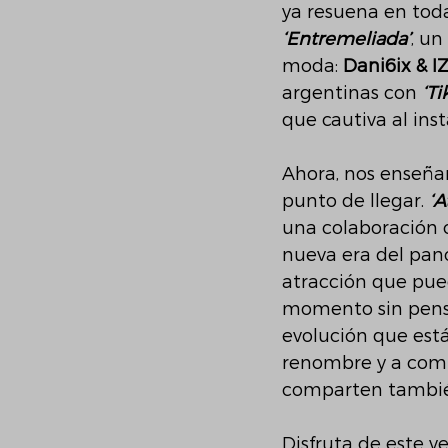
ya resuena en toda
‘Entremeliada’
, u
moda: 
Dani6ix & I
argentinas con 
‘Ti
que cautiva al inst
Ahora, nos enseñ
punto de llegar. 
‘A
una colaboración 
nueva era del pano
atracción que puede
momento sin pensa
evolución que está
renombre y a comp
comparten también
Disfruta de este v