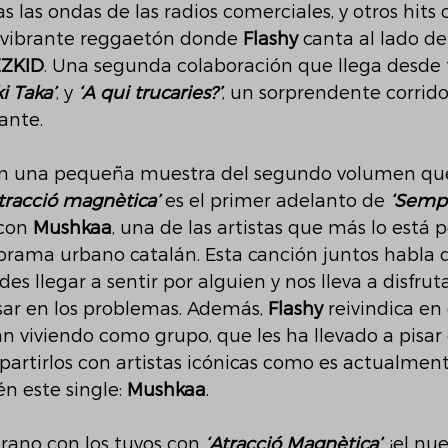
s las ondas de las radios comerciales, y otros hits
n vibrante reggaetón donde 
Flashy
 canta al lado de
ZZKID
. Una segunda colaboración que llega desde t
ki Taka’
, y 
‘A qui trucaries?’
, un sorprendente corrid
ante. 
an una pequeña muestra del segundo volumen que
tracció magnètica’
 es el primer adelanto de 
‘Sempr
con 
Mushkaa
, una de las artistas que más lo está 
rama urbano catalán. Esta canción juntos habla d
s llegar a sentir por alguien y nos lleva a disfruta
r en los problemas. Además, 
Flashy
 reivindica en
n viviendo como grupo, que les ha llevado a pisar 
artirlos con artistas icónicas como es actualmen
 este single: 
Mushkaa
. 
erano con los tuyos con 
‘Atracció Magnètica’
, ¡el nu