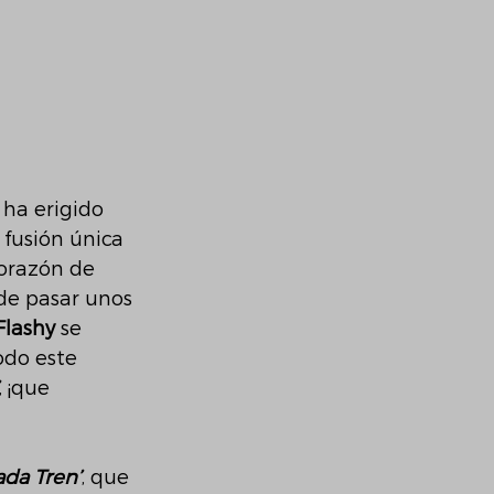
 ha erigido 
fusión única 
orazón de 
 de pasar unos 
Flashy 
se 
do este 
, ¡que 
ada Tren’
, que 