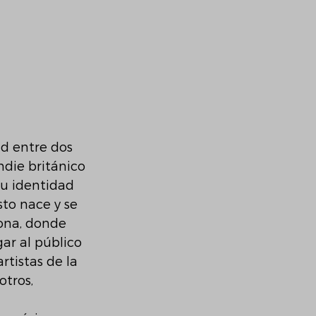
ad entre dos 
die británico 
u identidad 
sto nace y se 
ona, donde 
ar al público 
rtistas de la 
otros, 