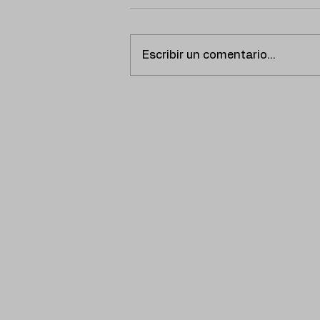
Escribir un comentario...
SCORPIO PRESENTA
‘VENTILADOR’, UN
REGGAETÓN CALIENTE Y
NOSTÁLGICO QUE AMPLÍA
SU UNIVERSO MUSICAL