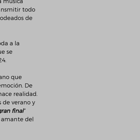
a música 
ansmitir todo 
rodeados de 
da a la 
ue se 
4. 
rano que 
 emoción. De 
ace realidad. 
s de verano y 
gran final’ 
a amante del 