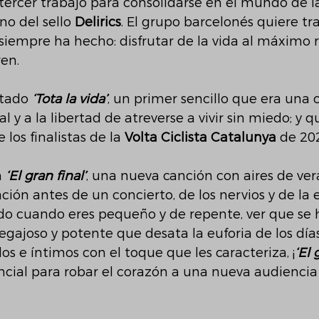
 tercer trabajo para consolidarse en el mundo de l
no del sello 
Delirics
. El grupo barcelonés quiere tr
siempre ha hecho: disfrutar de la vida al máximo 
en.
tado 
‘Tota la vida’
, un primer sencillo que era una o
 y a la libertad de atreverse a vivir sin miedo; y q
 los finalistas de la 
Volta Ciclista Catalunya
 de 202
 
‘El gran final’
, una nueva canción con aires de ve
ción antes de un concierto, de los nervios y de la
do cuando eres pequeño y de repente, ver que se h
pegajoso y potente que desata la euforia de los día
os e íntimos con el toque que les caracteriza, ¡
‘El 
ncial para robar el corazón a una nueva audienci