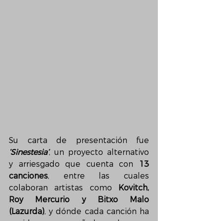
Su carta de presentación fue 
‘Sinestesia’
, un proyecto alternativo 
y arriesgado que cuenta con 
13 
canciones
, entre las cuales 
colaboran artistas como 
Kovitch, 
Roy Mercurio y Bitxo Malo 
(Lazurda)
, y dónde cada canción ha 