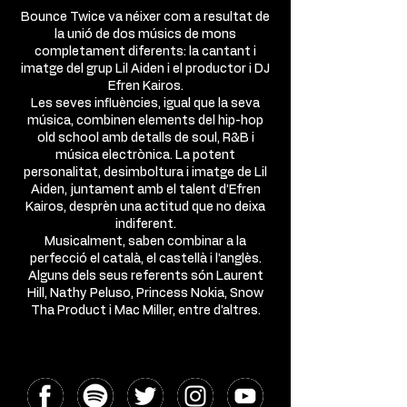
Bounce Twice va néixer com a resultat de
la unió de dos músics de mons
completament diferents: la cantant i
imatge del grup Lil Aiden i el productor i DJ
Efren Kairos.
Les seves influències, igual que la seva
música, combinen elements del hip-hop
old school amb detalls de soul, R&B i
música electrònica. La potent
personalitat, desimboltura i imatge de Lil
Aiden, juntament amb el talent d’Efren
Kairos, desprèn una actitud que no deixa
indiferent.
Musicalment, saben combinar a la
perfecció el català, el castellà i l’anglès.
Alguns dels seus referents són Laurent
Hill, Nathy Peluso, Princess Nokia, Snow
Tha Product i Mac Miller, entre d’altres.