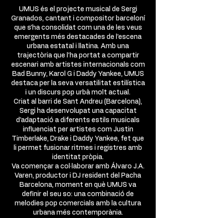
UMUS és el projecte musical de Sergi
Granados, cantant i compositor barceloní
que s’ha consolidat com una de les veus
emergents més destacades de l’escena
urbana estatal i llatina. Amb una
trajectòria que l’ha portat a compartir
escenari amb artistes internacionals com
Bad Bunny, Karol G i Daddy Yankee, UMUS
destaca per la seva versatilitat estilística
i un discurs pop urbà molt actual.
Criat al barri de Sant Andreu (Barcelona),
Sergi ha desenvolupat una capacitat
d’adaptació a diferents estils musicals
influenciat per artistes com Justin
Timberlake, Drake i Daddy Yankee, fet que
li permet fusionar ritmes i registres amb
identitat pròpia.
Va començar a col·laborar amb Álvaro J.A.
Varen, productor i DJ resident del Pacha
Barcelona, moment en què UMUS va
definir el seu so: una combinació de
melodies pop comercials amb la cultura
urbana més contemporània.