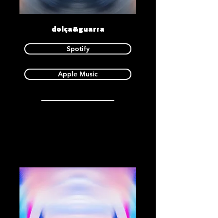
dolça&guarra
Spotify
Apple Music