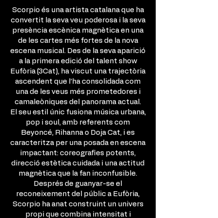
Scorpio és una artista catalana que ha
convertit la seva veu poderosa i la seva
presència escènica magnètica en una
de les cartes més fortes de la nova
escena musical. Des de la seva aparició
a la primera edició del talent show
Eufòria (3Cat), ha viscut una trajectòria
ascendent que l’ha consolidada com
una de les veus més prometedores i
camaleòniques del panorama actual.
El seu estil únic fusiona música urbana,
pop i soul, amb referents com
Beyoncé, Rihanna o Doja Cat, i es
caracteritza per una posada en escena
impactant: coreografies potents,
direcció estètica cuidada i una actitud
magnètica que la fan inconfusible.
Després de guanyar-se el
reconeixement del públic a Eufòria,
Scorpio ha anat construint un univers
propi que combina intensitat i