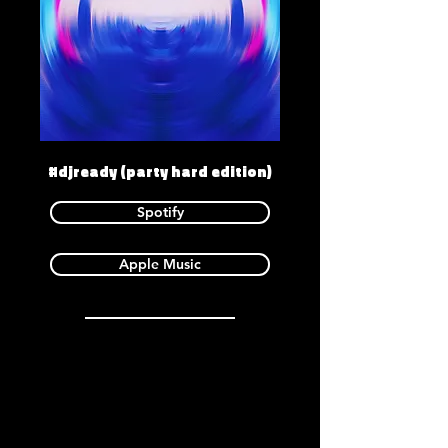
#djready (party hard edition)
Spotify
Apple Music