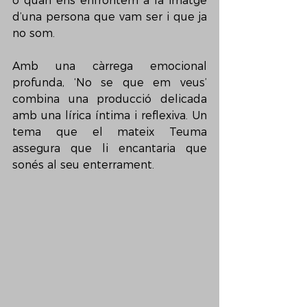
o quan ens enfrontem a la imatge 
d’una persona que vam ser i que ja 
no som.
Amb una càrrega emocional 
profunda, ‘No se que em veus’ 
combina una producció delicada 
amb una lírica íntima i reflexiva. Un 
tema que el mateix Teuma 
assegura que li encantaria que 
sonés al seu enterrament.