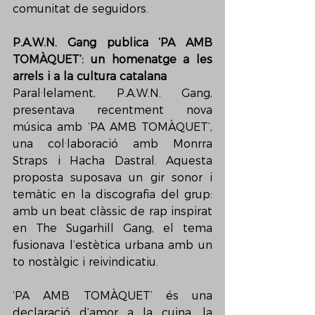
comunitat de seguidors.
P.A.W.N. Gang publica ‘PA AMB 
TOMÀQUET’: un homenatge a les 
arrels i a la cultura catalana
Paral·lelament, P.A.W.N. Gang, 
presentava recentment nova 
música amb ‘PA AMB TOMÀQUET’, 
una col·laboració amb Monrra 
Straps i Hacha Dastral. Aquesta 
proposta suposava un gir sonor i 
temàtic en la discografia del grup: 
amb un beat clàssic de rap inspirat 
en The Sugarhill Gang, el tema 
fusionava l’estètica urbana amb un 
to nostàlgic i reivindicatiu.
‘PA AMB TOMÀQUET’ és una 
declaració d’amor a la cuina, la 