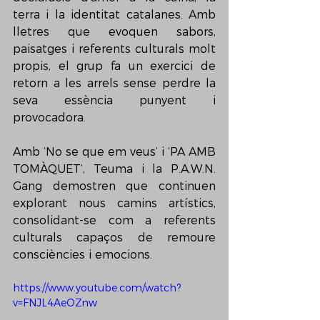
terra i la identitat catalanes. Amb 
lletres que evoquen sabors, 
paisatges i referents culturals molt 
propis, el grup fa un exercici de 
retorn a les arrels sense perdre la 
seva essència punyent i 
provocadora.
Amb ‘No se que em veus’ i ‘PA AMB 
TOMÀQUET’, Teuma i la P.A.W.N. 
Gang demostren que continuen 
explorant nous camins artístics, 
consolidant-se com a referents 
culturals capaços de remoure 
consciències i emocions.
https://www.youtube.com/watch?
v=FNJL4AeOZnw