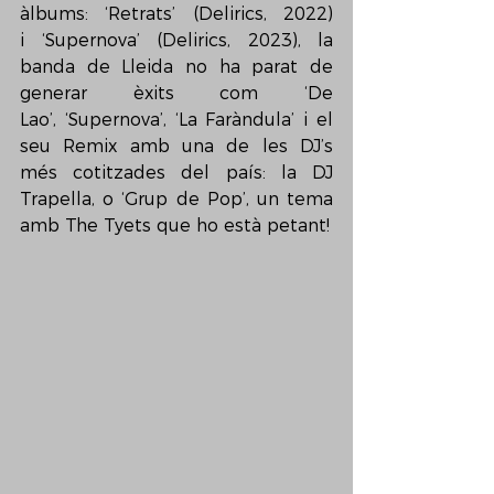
àlbums: ‘Retrats’ (Delirics, 2022) 
i ‘Supernova’ (Delirics, 2023), la 
banda de Lleida no ha parat de 
generar èxits com ‘De 
Lao’, ‘Supernova’, ‘La Faràndula’ i el 
seu Remix amb una de les DJ’s 
més cotitzades del país: la DJ 
Trapella, o ‘Grup de Pop’, un tema 
amb The Tyets que ho està petant!