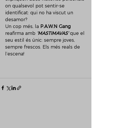
on qualsevol pot sentir-se 
identificat: qui no ha viscut un 
desamor?
Un cop més, la 
P.A.W.N Gang
reafirma amb 
‘MASTiMAVAS’
 que el 
seu estil és únic: sempre joves, 
sempre frescos. Els més reals de 
l’escena!