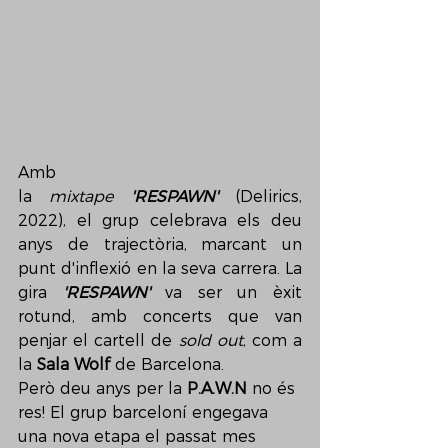
Amb 
la 
mixtape
'RESPAWN' 
(Delirics, 
2022), el grup celebrava els deu 
anys de trajectòria, marcant un 
punt d'inflexió en la seva carrera. La 
gira 
'RESPAWN' 
va ser un èxit 
rotund, amb concerts que van 
penjar el cartell de 
sold out
, com a 
la 
Sala Wolf 
de Barcelona.
Però deu anys per la 
P.A.W.N
 no és 
res! El grup barceloní engegava 
una nova etapa el passat mes 