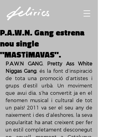
P.A.W.N. Gang estrena
nou single
"MASTiMAVAS".
P.A.W.N GANG
, 
Pretty Ass White 
Niggas Gang
, és la font d’inspiració 
de tota una promoció d’artistes i 
grups d’estil urbà. Un moviment 
que avui dia, s’ha convertit ja en el 
fenomen musical i cultural de tot 
un país! 2011 va ser el seu any de 
naixement i des d’aleshores, la seva 
popularitat ha anat creixent per fer 
un estil completament desconegut 