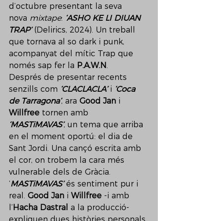
d’octubre presentant la seva 
nova 
mixtape
: 
‘ASHO KE LI DIUAN 
TRAP’
 (Delirics, 2024). Un treball 
que tornava al so dark i punk, 
acompanyat del mític Trap que 
només sap fer la 
P.A.W.N
.
Després de presentar recents 
senzills com 
‘CLACLACLA’
 i 
‘Coca 
de Tarragona’
, ara 
Good Jan
 i 
Willfree 
tornen amb 
‘MASTiMAVAS’
, un tema que arriba 
en el moment oportú: el dia de 
Sant Jordi. Una cançó escrita amb 
el cor, on trobem la cara més 
vulnerable dels de Gràcia.
‘
MASTiMAVAS’
 és sentiment pur i 
real. 
Good Jan
 i 
Willfree
 -i amb 
l’
Hacha Dastral 
a la producció- 
expliquen dues històries personals 