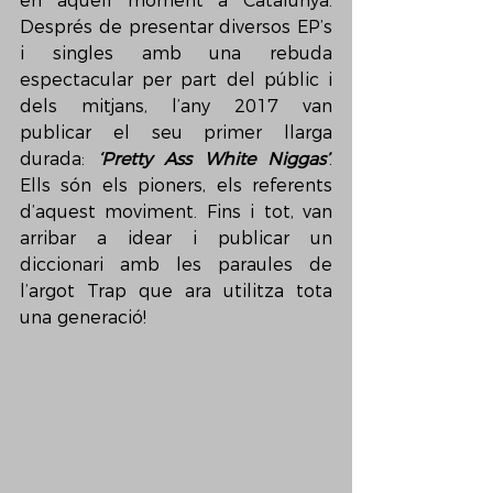
en aquell moment a Catalunya. 
Després de presentar diversos EP’s 
i singles amb una rebuda 
espectacular per part del públic i 
dels mitjans, l’any 2017 van 
publicar el seu primer llarga 
durada: 
‘Pretty Ass White Niggas’
. 
Ells són els pioners, els referents 
d’aquest moviment. Fins i tot, van 
arribar a idear i publicar un 
diccionari amb les paraules de 
l’argot Trap que ara utilitza tota 
una generació!