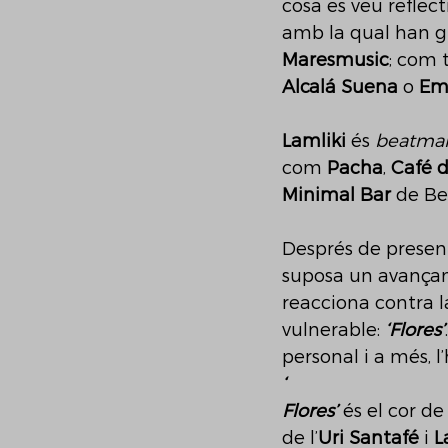
cosa es veu reflect
amb la qual han gu
Maresmusic
; com 
Alcalá Suena
 o 
Em
Lamliki
 és 
beatma
com 
Pacha
, 
Café d
Minimal Bar
 de Ber
Després de presen
suposa un avançam
reacciona contra la
vulnerable: 
‘Flores’
personal i a més, l
‘
Flores’
 és el cor de
de l’
Uri Santafé 
i 
L