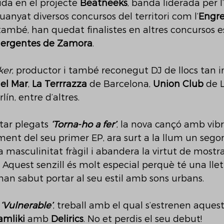
ida en el projecte 
Beatneeks
, banda liderada per l’
anyat diversos concursos del territori com l’
Engre
també, han quedat finalistes en altres concursos e
ergentes de Zamora
. 
ker
, productor i també reconegut DJ de llocs tan 
el Mar
, 
La Terrrazza
 de Barcelona, 
Union Club
 de 
lín, entre d’altres. 
tar plegats 
‘Torna-ho a fer’
, la nova cançó amb vibr
ent del seu primer EP, ara surt a la llum un seg
 masculinitat fràgil i abandera la virtut de mostra
. Aquest senzill és molt especial perquè té una lle
’han sabut portar al seu estil amb sons urbans. 
 
‘Vulnerable’
, treball amb el qual s’estrenen aquest
amliki 
amb 
Delirics
. No et perdis el seu debut! 