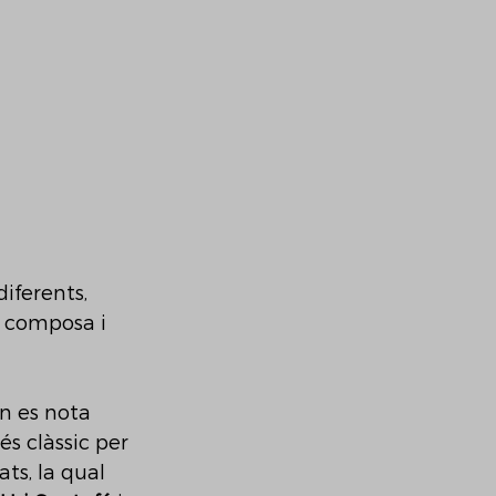
diferents, 
 composa i 
n es nota 
s clàssic per 
ts, la qual 