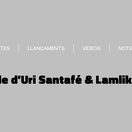
STES
LLANÇAMENTS
VÍDEOS
NOTI
e d’Uri Santafé & Lamlik