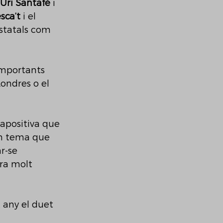
Uri Santafé
 i 
sca’t
 i el 
statals com 
importants 
Londres o el 
apositiva que 
on tema que 
r-se 
tra molt 
 any el duet 