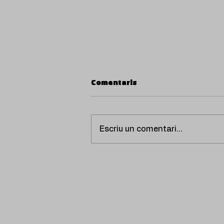
Comentaris
Escriu un comentari...
HOLOGRAMMA presenta
‘Últimas palabras’, un
emotiu relat sobre el dol i
les paraules que mai no
arribem a dir