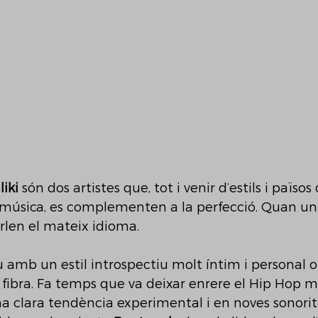
iki 
són dos artistes que, tot i venir d’estils i països 
 música, es complementen a la perfecció. Quan un
arlen el mateix idioma.
u amb un estil introspectiu molt íntim i personal o
 fibra. Fa temps que va deixar enrere el Hip Hop mé
 clara tendència experimental i en noves sonorita