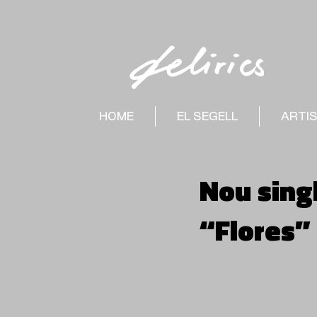
HOME
EL SEGELL
ARTI
Nou singl
“Flores”