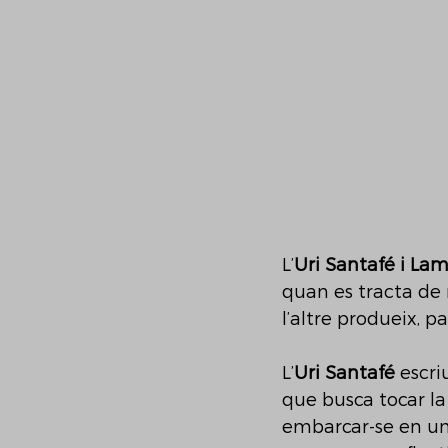
L’
Uri Santafé i Laml
quan es tracta de
l’altre produeix, p
L’
Uri Santafé 
escri
que busca tocar la
embarcar-se en una