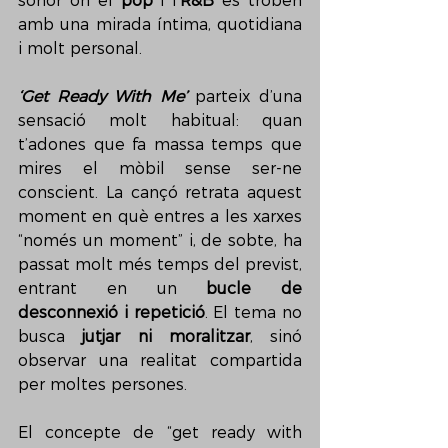
sonor on el 
pop
 i l’
R&B
 es troben 
amb una mirada íntima, quotidiana 
i molt personal.
‘Get Ready With Me’
 parteix d’una 
sensació molt habitual: quan 
t’adones que fa massa temps que 
mires el mòbil sense ser-ne 
conscient. La cançó retrata aquest 
moment en què entres a les xarxes 
“només un moment” i, de sobte, ha 
passat molt més temps del previst, 
entrant en un 
bucle de 
desconnexió i repetició
. El tema no 
busca 
jutjar ni moralitzar
, sinó 
observar una realitat compartida 
per moltes persones.
El concepte de “get ready with 