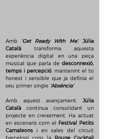
Amb 
‘Get Ready With Me’
, 
Júlia 
Català
 transforma aquesta 
experiència digital en una peça 
musical que parla de 
desconnexió, 
temps i percepció
, mantenint el to 
honest i sensible que ja definia el 
seu primer single 
‘Absència’
.
Amb aquest avançament, 
Júlia 
Català
 continua consolidant un 
projecte en creixement. Ha actuat 
en escenaris com el 
Festival Petits 
Camaleons
 i en sales del circuit 
barceloní com la 
Rouge Cocktail 