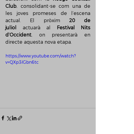
Club
, consolidant-se com una de 
les joves promeses de l’escena 
actual. El pròxim 
20 de 
juliol
 actuarà al 
Festival Nits 
d’Occident
, on presentarà en 
directe aquesta nova etapa.
https://www.youtube.com/watch?
v=QXp3lGbn6tc