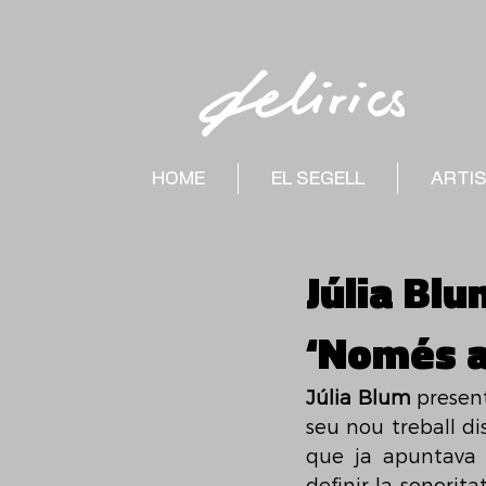
HOME
EL SEGELL
ARTI
Júlia Blu
‘Només a
Júlia Blum
 presen
seu nou treball di
que ja apuntava 