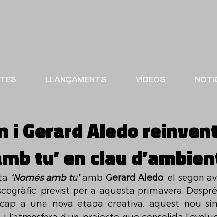
STES
LLANÇAMENTS
VÍDEOS
NOTI
m i Gerard Aledo reinven
mb tu’ en clau d’ambien
ta 
‘Només amb tu’
 amb 
Gerard Aledo
, el segon a
scogràfic, previst per a aquesta primavera. Despré
cap a una nova etapa creativa, aquest nou sin