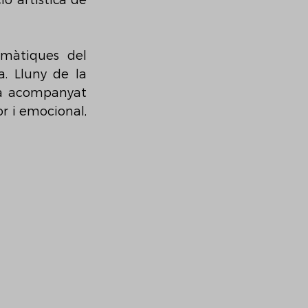
ó artística de 
màtiques del 
. Lluny de la 
ha acompanyat 
r i emocional, 