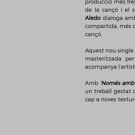
producció més fres
de la cançó i el 
Aledo 
dialoga amb
compartida, més ob
cançó.
Aquest nou single 
masteritzada pe
acompanya l’artis
Amb 
‘Només amb 
un treball gestat d
cap a noves textur