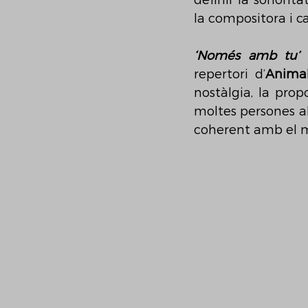
definir la sonorita
la compositora i c
‘Només amb tu’
 
repertori d’
Anima
nostàlgia, la pro
moltes persones al 
coherent amb el m