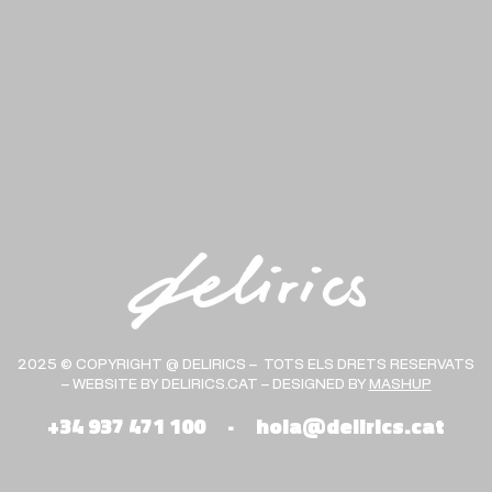
2025 © COPYRIGHT @ DELIRICS – TOTS ELS DRETS RESERVATS
– WEBSITE BY DELIRICS.CAT – DESIGNED BY
MASHUP
+34 937 471 100
·
hola@delirics.cat