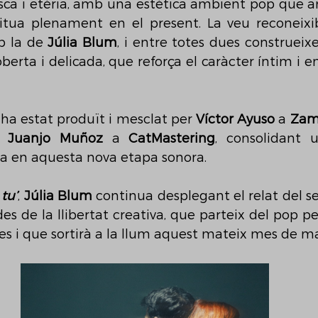
ca i etèria, amb una estètica ambient pop que amp
situa plenament en el present. La veu reconeixi
 la de 
Júlia Blum
, i entre totes dues construeix
erta i delicada, que reforça el caràcter íntim i e
ha estat produït i mesclat per 
Víctor Ayuso
 a 
Zam
r 
Juanjo Muñoz
 a 
CatMastering
, consolidant 
ta en aquesta nova etapa sonora.
tu’
, 
Júlia Blum
 continua desplegant el relat del se
es de la llibertat creativa, que parteix del pop pe
es i que sortirà a la llum aquest mateix mes de ma