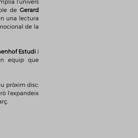
lia l’univers 
ble de 
Gerard 
en una lectura 
mocional de la 
enhof Estudi
 i 
un equip que 
u pròxim disc: 
rò l’expandeix 
rç. 