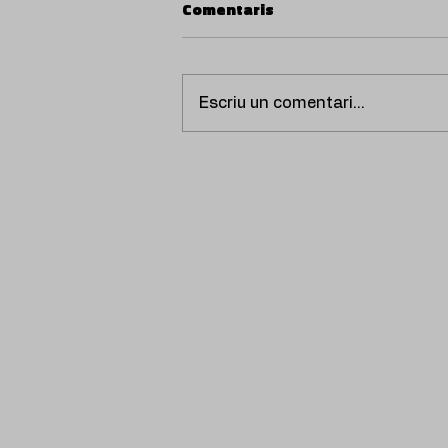
Comentaris
Escriu un comentari...
HOLOGRAMMA presenta
‘Últimas palabras’, un
emotiu relat sobre el dol i
les paraules que mai no
arribem a dir