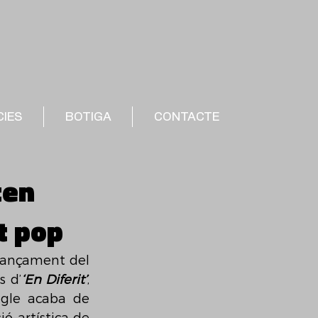
CIES
BOTIGA
CONTACTE
ten
t pop
vançament del 
s d’
‘En Diferit’
, 
gle acaba de 