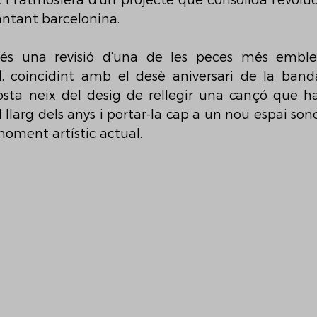
t i l’atmosfera d’un projecte que consolida l’evoluci
antant barcelonina.
és una revisió d’una de les peces més emble
l
, coincidint amb el desè aniversari de la banda
posta neix del desig de rellegir una cançó que 
llarg dels anys i portar-la cap a un nou espai sono
oment artístic actual.