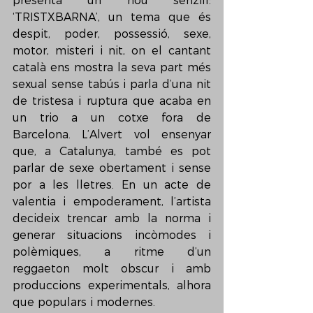
presenta un nou senzill: 
‘TRISTXBARNA’, un tema que és 
despit, poder, possessió, sexe, 
motor, misteri i nit, on el cantant 
català ens mostra la seva part més 
sexual sense tabús i parla d’una nit 
de tristesa i ruptura que acaba en 
un trio a un cotxe fora de 
Barcelona. L’Alvert vol ensenyar 
que, a Catalunya, també es pot 
parlar de sexe obertament i sense 
por a les lletres. En un acte de 
valentia i empoderament, l’artista 
decideix trencar amb la norma i 
generar situacions incòmodes i 
polèmiques, a ritme d’un 
reggaeton molt obscur i amb 
produccions experimentals, alhora 
que populars i modernes. 