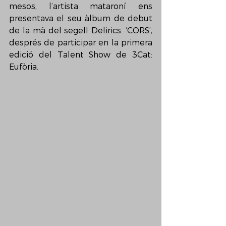
mesos, l’artista mataroní ens 
presentava el seu àlbum de debut 
de la mà del segell Delirics: ‘CORS’, 
després de participar en la primera 
edició del Talent Show de 3Cat: 
Eufòria.