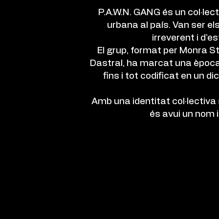
P.A.W.N. GANG és un col·lect
urbana al país. Van ser e
irreverent i d’
El grup, format per Monra St
Dastral, ha marcat una època 
fins i tot codificat en un d
Amb una identitat col·lectiva
és avui un nom i