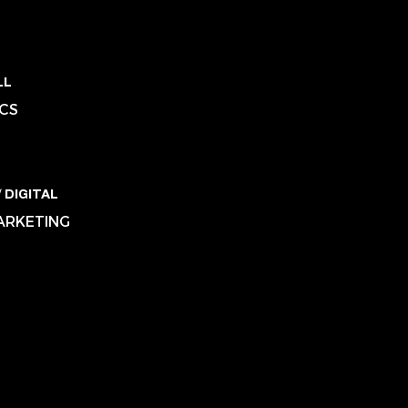
LL
ICS
 DIGITAL
MARKETING