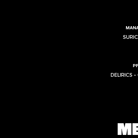
MAN
SURIC
P
DELIRICS 
ME