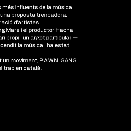
ps més influents de la música
b una proposta trencadora,
ació d’artistes.
ung Mare i el productor Hacha
 propi i un argot particular —
nscendit la música i ha estat
tot un moviment, P.A.W.N. GANG
l trap en català.