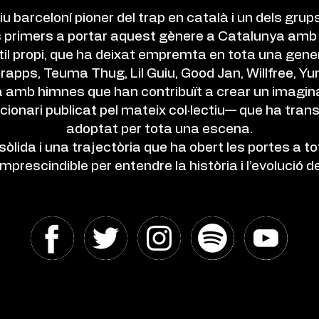
iu barceloní pioner del trap en català i un dels gru
ls primers a portar aquest gènere a Catalunya am
estil propi, que ha deixat empremta en tota una gener
rapps, Teuma Thug, Lil Guiu, Good Jan, Willfree, Y
amb himnes que han contribuït a crear un imaginari
iccionari publicat pel mateix col·lectiu— que ha tra
adoptat per tota una escena.
 sòlida i una trajectòria que ha obert les portes a 
mprescindible per entendre la història i l’evolució de