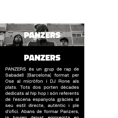
PANZERS
PANZERS
PANZERS és un grup de rap de
Sabadell (Barcelona) format per
Ose al micròfon i DJ Rone als
plats. Tots dos porten dècades
dedicats al hip hop i són referents
de l’escena espanyola gràcies al
seu estil directe, autèntic i ple
d’ofici. Abans de formar Panzers,
ja havien deixat empremta en