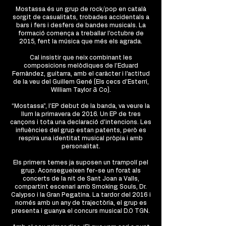
Mostassa és un grup de rock/pop en català
sorgit de casualitats, trobades accidentals a
bars i fers i desfers de bandes musicals. La
formació comença a treballar l’octubre de
2015, fent la música que més els agrada.
Cal insistir que neix combinant les
composicions melòdiques de l’Eduard
Fernàndez, guitarra, amb el caràcter i l’actitud
de la veu del Guillem Gené (Els cecs d’Esterri,
William Taylor & Co).
“Mostassa”, l’EP debut de la banda, va veure la
llum la primavera de 2016. Un EP de tres
cançons i tota una declaració d’intencions. Les
influències del grup estan patents, però es
respira una identitat musical pròpia i amb
personalitat.
Els primers temes ja suposen un trampolí pel
grup. Aconsegueixen fer-se un forat als
concerts de la nit de Sant Joan a Valls,
compartint escenari amb Smoking Souls, Dr.
Calypso i la Gran Pegatina. La tardor del 2016 i
només amb un any de trajectòria, el grup es
presenta i guanya el concurs musical D.O TGN.