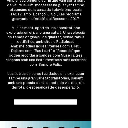
Amb el seu primer disc, ‘El que vam ser’ a punt
de veure la llum, mostassa ha guanyat també
el concurs de la xarxa de televisions locals
TAC12, amb la cançó ‘El Sol’, i es proclama
guanyador a l’edició del Reussona 2017.
Musicalment, aporten una sonoritat poc
explorada en el panorama català. Una selecció
de temes originals i de qualitat, sense tabús
estilístics, amb aires a Radiohead
Amb melodies riques i tenses com a ‘NO’.
D’altres com “Ras i curt” o “Records” que
poden recordar a bandes com Muse i altres
cançons amb una instrumentació més acústica
com ‘Sempre Feliç’.
Les lletres sinceres i cuidades ens expliquen
també una gran varietat d’històries, parlant
amb una poesia clara i directa de victòria, de
derrota, d’esperança i de desesperació.
WEBSITE