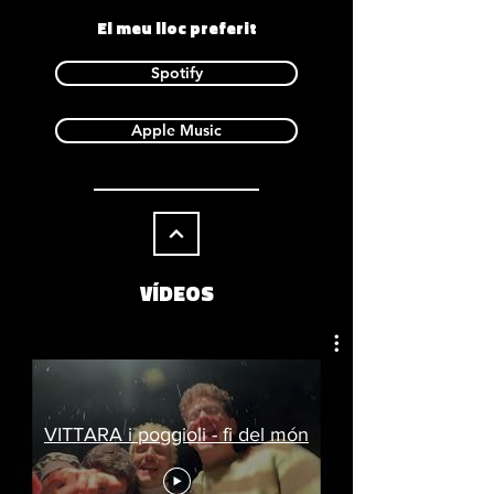
El meu lloc preferit
Spotify
Apple Music
VÍDEOS
VITTARA i poggioli - fi del món