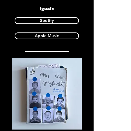
Iguals
Spotify
Apple Music