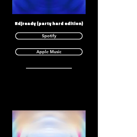
#djready (party hard edition)
Spotify
Apple Music