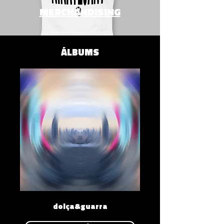
MERCHANDISING
ÁLBUMS
dolça&guarra