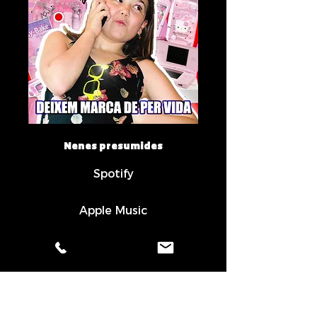
Nenes presumides
Spotify
Apple Music