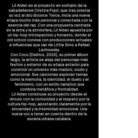
Lil Aiden es el proyecto en solitario de la
sabadellense Cristina Pujol, que tras prestar
su voz al dúo Bounce Twice, inicia una nueva
etapa mucho más personal y conectada con la
esencia del rap. Con una propuesta centrada
en la letra y la atmósfera, Lil Aiden apuesta por
un hip-hop introspectivo y honesto, donde el
old school convive con producciones actuales
e influencias que van de Little Simz a Rafael
Lechowsky.
Con Coco (Delirics, 2025), su primer álbum
largo, la artista se aleja del personaje más
festivo y exterior de su etapa anterior para
construir un universo más maduro, crudo y
emocional. Sus canciones exploran temas
como la memoria, la identidad, el duelo y el
feminismo, con un estilo narrativo que
combina metáfora y frontalidad.
Lil Aiden construye su proyecto desde el
vínculo con la comunidad y el respeto por la
cultura hip-hop, apostando claramente por la
sinceridad y la intensidad emocional. Una
nueva voz a tener en cuenta dentro de la
escena urbana catalana.