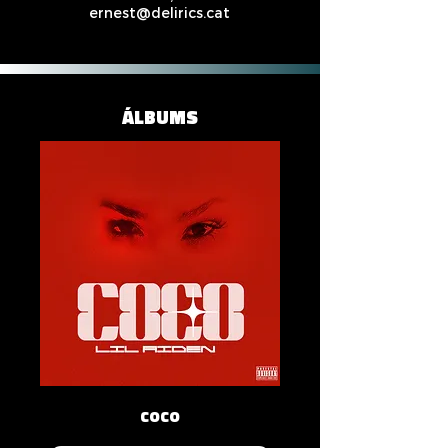
ernest@delirics.cat
ÁLBUMS
COCO