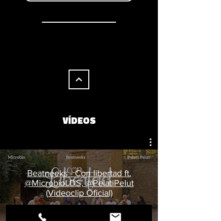
VÍDEOS
Beatneeks - Con libertad ft.
@MicrobioLDS, @PelatiPelut
(Videoclip Oficial)