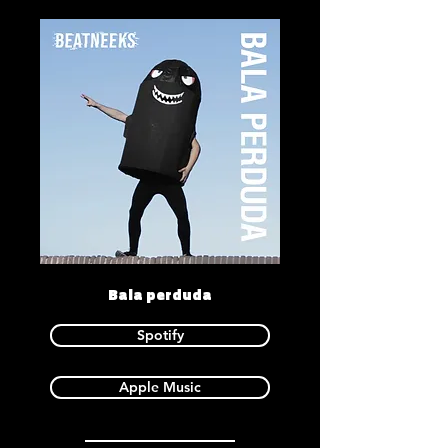
Bala perduda
Spotify
Apple Music