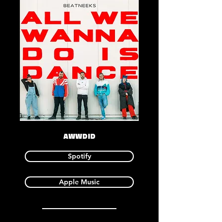
AWWDID
Spotify
Apple Music