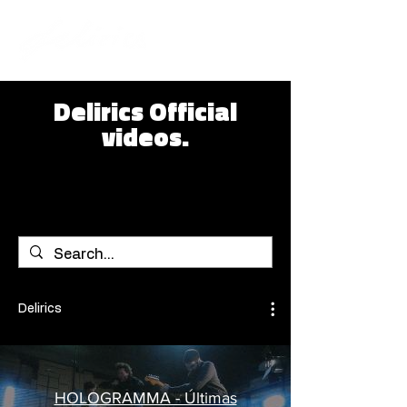
Delirics
Official
videos.​
Delirics
HOLOGRAMMA - Últimas