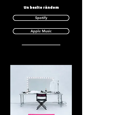
Un besito ràndom
Spotify
Apple Music