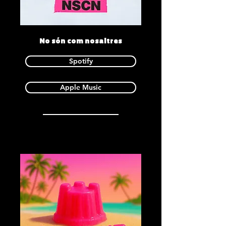
No són com nosaltres
Spotify
Apple Music