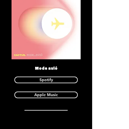
Mode avió
Spotify
Apple Music