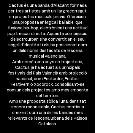
Cactus és una banda d’Alacant formada
per tres artistes amb un llarg recorregut
en projectes musicals previs. Ofereixen
una proposta enèrgica i ballable, que
fusiona hip-hop, electrònica i una actitud
pop fresca i directa. Aquesta combinació
d’electrourban s’ha convertit en el seu
segell d’identitat i els ha posicionat com
un dels noms destacats de l’escena
musical valenciana.
Amb només uns anys de trajectòria,
Cactus ja ha actuat als principals
festivals del País Valencià amb projecció
nacional, com Festardor, Feslloc,
Festivern o Xocorock, consolidant-se
com un dels projectes amb més empenta
del territori.
Amb una proposta sòlida i una identitat
sonora reconeixible, Cactus continua
creixent com una de les bandes més
rellevants de l’escena urbana dels Països
Catalans.