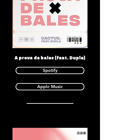
A prova de bales (feat. Dupla)
Spotify
Apple Music