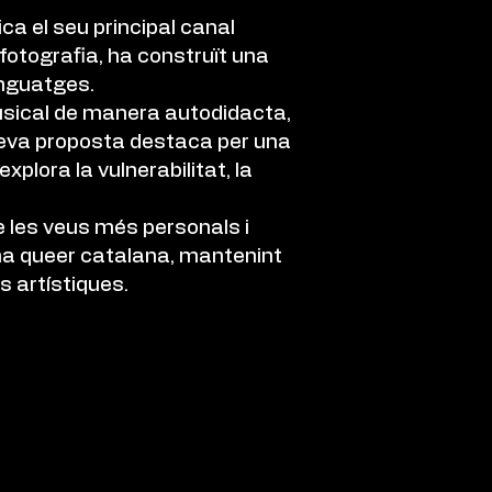
ica el seu principal canal
 fotografia, ha construït una
lenguatges.
musical de manera autodidacta,
 seva proposta destaca per una
plora la vulnerabilitat, la
e les veus més personals i
ena queer catalana, mantenint
s artístiques.