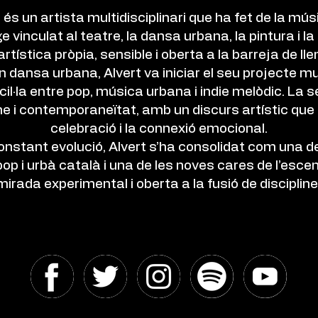
és un artista multidisciplinari que ha fet de la mús
vinculat al teatre, la dansa urbana, la pintura i la
artística pròpia, sensible i oberta a la barreja de l
 dansa urbana, Alvert va iniciar el seu projecte 
cil·la entre pop, música urbana i indie melòdic. La
 i contemporaneïtat, amb un discurs artístic que ex
celebració i la connexió emocional.
nstant evolució, Alvert s’ha consolidat com una d
 i urbà català i una de les noves cares de l’esc
rada experimental i oberta a la fusió de discipline