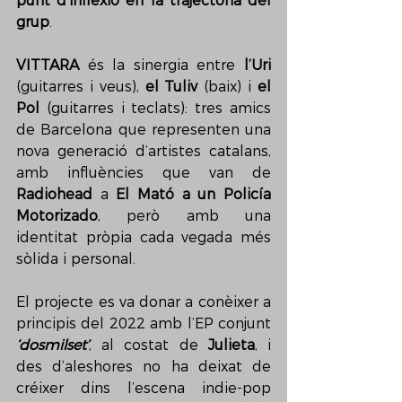
punt d’inflexió en la trajectòria del 
grup
.
VITTARA
 és la sinergia entre 
l’Uri
(guitarres i veus), 
el Tuliv
 (baix) i 
el 
Pol
 (guitarres i teclats): tres amics 
de Barcelona que representen una 
nova generació d’artistes catalans, 
amb influències que van de 
Radiohead
 a 
El Mató a un Policía 
Motorizado
, però amb una 
identitat pròpia cada vegada més 
sòlida i personal.
El projecte es va donar a conèixer a 
principis del 2022 amb l’EP conjunt 
‘dosmilset’
, al costat de 
Julieta
, i 
des d’aleshores no ha deixat de 
créixer dins l’escena indie-pop 