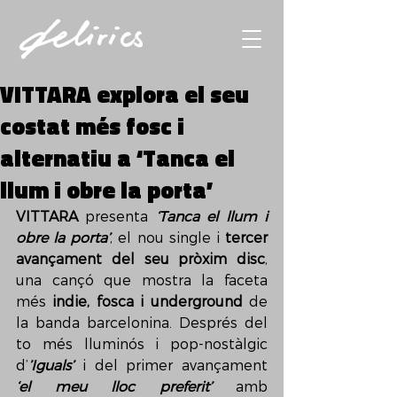
VITTARA explora el seu
costat més fosc i
alternatiu a ‘Tanca el
llum i obre la porta’
VITTARA
 presenta 
‘Tanca el llum i 
obre la porta’
, el nou single i 
tercer 
avançament del seu pròxim disc
, 
una cançó que mostra la faceta 
més 
indie, fosca i underground
 de 
la banda barcelonina. Després del 
to més lluminós i pop-nostàlgic 
d’
’Iguals’
 i del primer avançament 
‘el meu lloc preferit’
 amb 