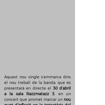
Aquest nou single s’emmarca dins 
el nou treball de la banda, que es 
presentarà en directe el 
30 d’abril 
a la sala Razzmatazz 3
, en un 
concert que promet marcar un 
nou 