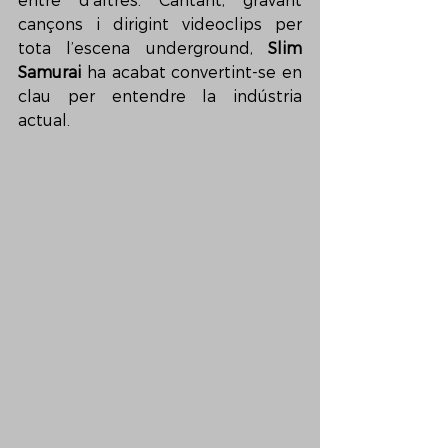
entre d’altres. Cantant, gravant 
cançons i dirigint videoclips per 
tota l’escena underground, 
Slim 
Samurai
 ha acabat convertint-se en 
clau per entendre la indústria 
actual.