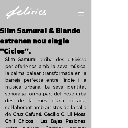
Slim Samurai & Blando
estrenen nou single
"Ciclos".
Slim Samurai
 arriba des d’Eivissa 
per oferir-nos amb la seva música, 
la calma balear transformada en la 
barreja perfecta entre l’indie i la 
música urbana. La seva identitat 
sonora ja forma part del nexe urbà 
des de fa més d’una dècada, 
col·laborant amb artistes de la talla 
de 
Cruz Cafuné, Cecilio G, Lil Moss, 
Chill Chicos
 i 
Las Bajas Pasiones
, 