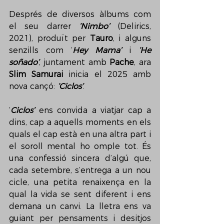
Després de diversos àlbums com 
el seu darrer 
‘Nimbo’
 (Delirics, 
2021), produït per 
Tauro
, i alguns 
senzills com ‘
Hey Mama’
 i 
‘He 
soñado’
, juntament amb 
Pache
, ara 
Slim Samurai
 inicia el 2025 amb 
nova cançó: 
‘Ciclos’
.
‘
Ciclos’
 ens convida a viatjar cap a 
dins, cap a aquells moments en els 
quals el cap està en una altra part i 
el soroll mental ho omple tot. És 
una confessió sincera d’algú que, 
cada setembre, s’entrega a un nou 
cicle, una petita renaixença en la 
qual la vida se sent diferent i ens 
demana un canvi. La lletra ens va 
guiant per pensaments i desitjos 