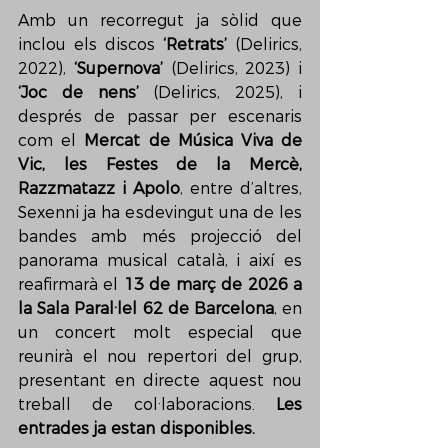
Amb un recorregut ja sòlid que 
inclou els discos 
‘Retrats’
 (Delirics, 
2022), 
‘Supernova’
 (Delirics, 2023) i 
‘Joc de nens’
 (Delirics, 2025), i 
després de passar per escenaris 
com el 
Mercat de Música Viva de 
Vic, les Festes de la Mercè, 
Razzmatazz i Apolo
, entre d’altres, 
Sexenni ja ha esdevingut una de les 
bandes amb més projecció del 
panorama musical català, i així es 
reafirmarà el 
13 de març de 2026 a 
la Sala Paral·lel 62 de Barcelona
, en 
un concert molt especial que 
reunirà el nou repertori del grup, 
presentant en directe aquest nou 
treball de col·laboracions. 
Les 
entrades ja estan disponibles.