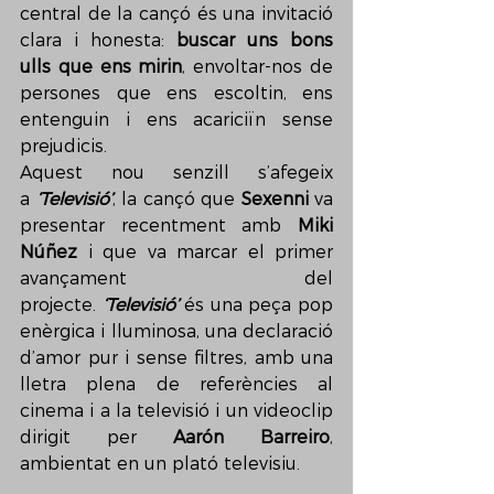
central de la cançó és una invitació 
clara i honesta: 
buscar uns bons 
ulls que ens mirin
, envoltar-nos de 
persones que ens escoltin, ens 
entenguin i ens acariciïn sense 
prejudicis.
Aquest nou senzill s’afegeix 
a 
‘Televisió’
, la cançó que 
Sexenni
 va 
presentar recentment amb 
Miki 
Núñez
 i que va marcar el primer 
avançament del 
projecte. 
‘Televisió’
 és una peça pop 
enèrgica i lluminosa, una declaració 
d’amor pur i sense filtres, amb una 
lletra plena de referències al 
cinema i a la televisió i un videoclip 
dirigit per 
Aarón Barreiro
, 
ambientat en un plató televisiu.