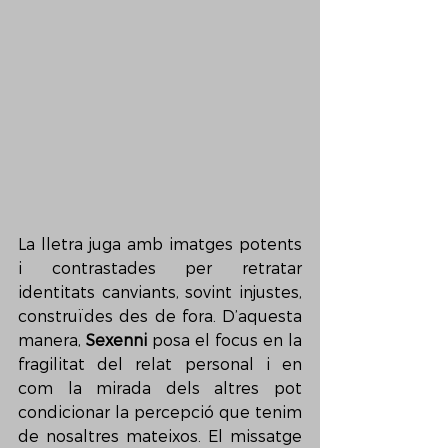
La lletra juga amb imatges potents 
i contrastades per retratar 
identitats canviants, sovint injustes, 
construïdes des de fora. D’aquesta 
manera, 
Sexenni 
posa el focus en la 
fragilitat del relat personal i en 
com la mirada dels altres pot 
condicionar la percepció que tenim 
de nosaltres mateixos. El missatge 