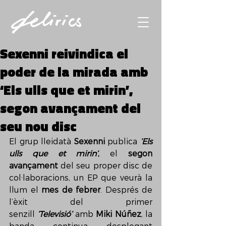
Sexenni reivindica el
poder de la mirada amb
‘Els ulls que et mirin’,
segon avançament del
seu nou disc
El grup lleidatà 
Sexenni
 publica 
‘Els 
ulls que et mirin’
,
 el 
segon 
avançament
 del seu proper disc de 
col·laboracions, un EP que veurà la 
llum el 
mes de febrer
. Després de 
l’èxit del primer 
senzill 
‘Televisió’
 amb 
Miki Núñez
, la 