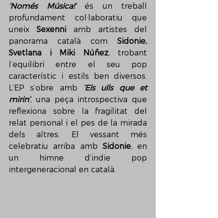
‘Només Música!’
 és un treball 
profundament col·laboratiu que 
uneix 
Sexenni
 amb artistes del 
panorama català com 
Sidonie, 
Svetlana i Miki Núñez
, trobant 
l’equilibri entre el seu pop 
característic i estils ben diversos. 
L’EP s’obre amb 
‘Els ulls que et 
mirin’
, una peça introspectiva que 
reflexiona sobre la fragilitat del 
relat personal i el pes de la mirada 
dels altres. El vessant més 
celebratiu arriba amb 
Sidonie
, en 
un himne d’indie pop 
intergeneracional en català.