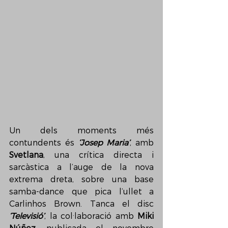
Un dels moments més 
contundents és 
‘Josep Maria’
, amb 
Svetlana
, una crítica directa i 
sarcàstica a l’auge de la nova 
extrema dreta, sobre una base 
samba-dance que pica l’ullet a 
Carlinhos Brown. Tanca el disc 
‘Televisió’
, la col·laboració amb 
Miki 