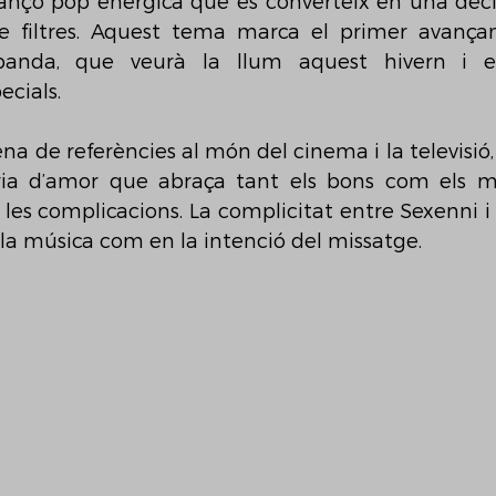
ançó pop enèrgica que es converteix en una decl
nse filtres. Aquest tema marca el primer avanç
banda, que veurà la llum aquest hivern i es
ecials.
a de referències al món del cinema i la televisió, 
òria d’amor que abraça tant els bons com els m
 les complicacions. La complicitat entre Sexenni i
 la música com en la intenció del missatge.