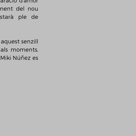
aració d’amor 
ament del nou 
tarà ple de 
aquest senzill 
als moments, 
 Miki Núñez es 