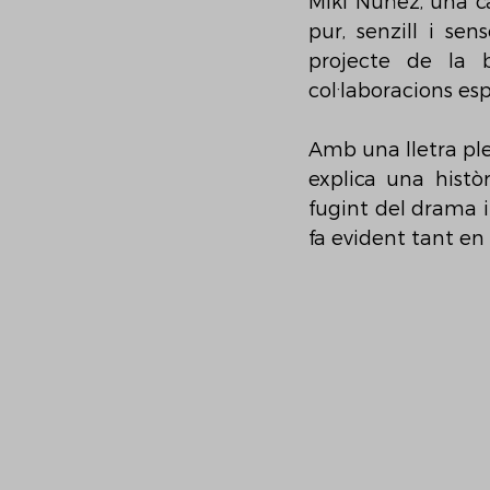
Miki Núñez, una c
pur, senzill i se
projecte de la 
col·laboracions esp
Amb una lletra plen
explica una hist
fugint del drama i
fa evident tant en