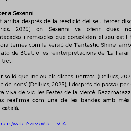
er a Sexenni
arriba després de la reedició del seu tercer disc,
elirics, 2025) on Sexenni va oferir dues no
tacades i remescles que consoliden el seu estil fes
loïa temes com la versió de ‘Fantastic Shine’ amb
ató de 3Cat, o les reinterpretacions de ‘La Faràn
ltres.
òlid que inclou els discos ‘Retrats’ (Delirics, 2022
‘Joc de nens’ (Delirics, 2025), i després de passar pe
a Viva de Vic, les Festes de la Mercè, Razzmatazz 
i es reafirma com una de les bandes amb més p
català.
e.com/watch?v=k-pvUoedsGA