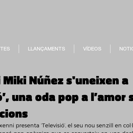
STES
LLANÇAMENTS
VÍDEOS
NOTI
i Miki Núñez s'uneixen a
ó’, una oda pop a l’amor
cions
xenni presenta ‘Televisió’, el seu nou senzill en col