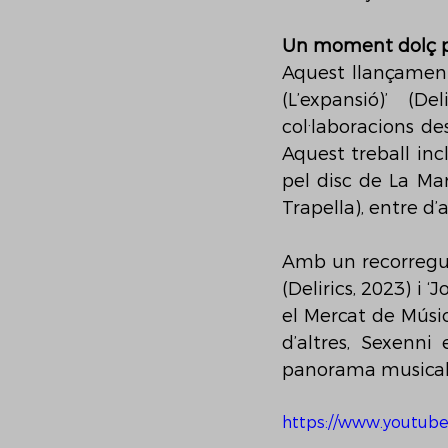
Un moment dolç p
Aquest llançament 
(L’expansió)’ (D
col·laboracions des
Aquest treball inc
pel disc de La Mar
Trapella), entre d’a
Amb un recorregut s
(Delirics, 2023) i 
el Mercat de Músic
d’altres, Sexenn
panorama musical 
https://www.youtub