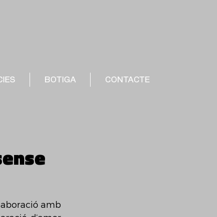
CIES
BOTIGA
CONTACTE
 sense
·laboració amb 