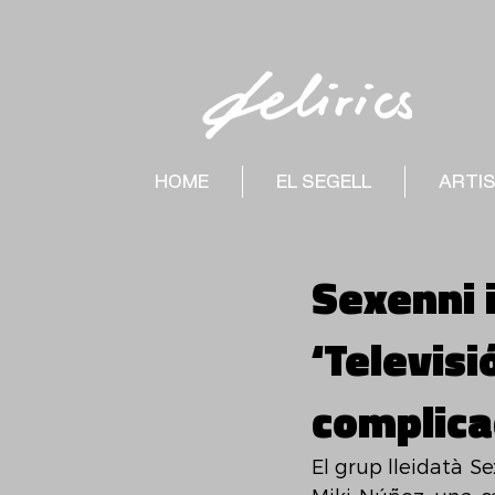
HOME
EL SEGELL
ARTI
Sexenni 
‘Televisi
complica
El grup lleidatà Se