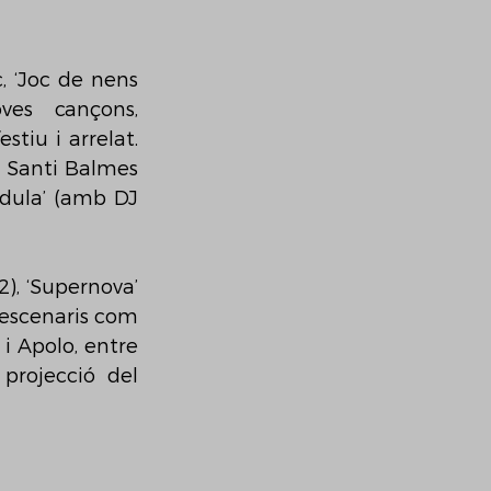
 ‘Joc de nens 
ves cançons, 
tiu i arrelat. 
 Santi Balmes 
dula’ (amb DJ 
), ‘Supernova’ 
r escenaris com 
i Apolo, entre 
rojecció del 