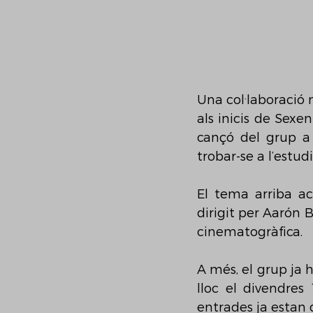
Una col·laboració m
als inicis de Sexe
cançó del grup a 
trobar-se a l’estudi,
El tema arriba ac
dirigit per Aarón B
cinematogràfica.
A més, el grup ja 
lloc el divendres
entrades ja estan 