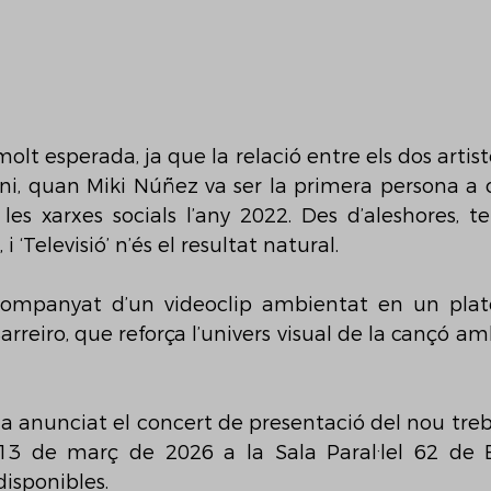
olt esperada, ja que la relació entre els dos artis
nni, quan Miki Núñez va ser la primera persona a 
les xarxes socials l’any 2022. Des d’aleshores, t
 i ‘Televisió’ n’és el resultat natural.
ompanyat d’un videoclip ambientat en un plató 
arreiro, que reforça l’univers visual de la cançó am
ha anunciat el concert de presentació del nou treba
 13 de març de 2026 a la Sala Paral·lel 62 de B
disponibles.