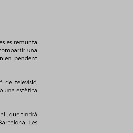
tes es remunta 
compartir una 
enien pendent 
de televisió, 
b una estètica 
ll, que tindrà 
arcelona. Les 