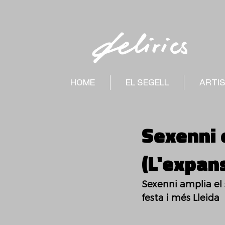
HOME
EL SEGELL
ARTI
Sexenni 
(L'expans
Sexenni amplia el 
festa i més Lleida