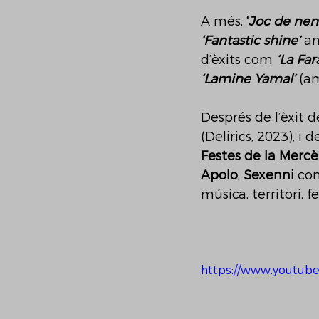
A més, 
‘
Joc de nens
‘Fantastic shine’
 a
d’èxits com 
‘La Far
‘Lamine Yamal’
 (a
Després de l’èxit d
(Delirics, 2023), i 
Festes de la Mercè
Apolo
, 
Sexenni 
con
música, territori, fe
https://www.youtub