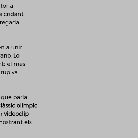
tòria 
e cridant 
rregada 
n a unir 
rano
, 
Lo 
mb el mes 
grup va 
que parla 
clàssic olímpic 
n 
videoclip 
ostrant els 