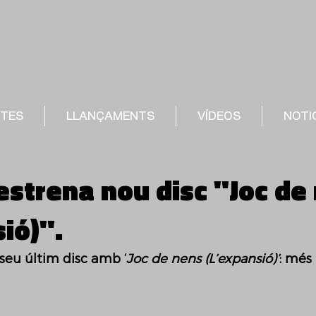
STES
LLANÇAMENTS
VÍDEOS
NOTI
estrena nou disc "Joc de
ió)".
seu últim disc amb ‘
Joc de nens (L’expansió)’
: més