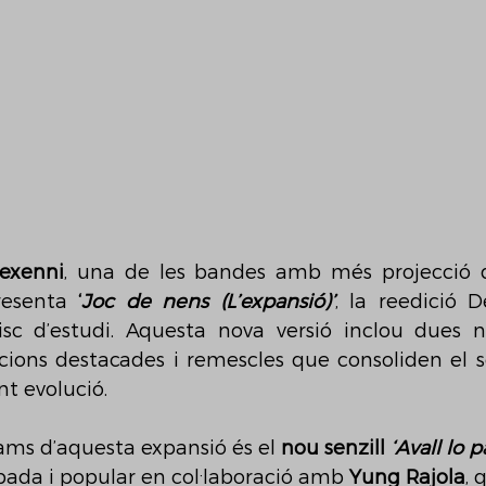
exenni
, una de les bandes amb més projecció 
resenta 
‘
Joc de nens (L’expansió)’
, la reedició D
isc d’estudi. Aquesta nova versió inclou dues n
acions destacades i remescles que consoliden el seu
nt evolució.
ams d’aquesta expansió és el 
nou senzill 
‘Avall lo p
da i popular en col·laboració amb 
Yung Rajola
, 