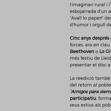
l’imaginari rural i 
esbojarrada d’un a
“Avall lo paper!” 
d’humor i orgull d
Cinc anys després 
forces, ara en cla
Beethoven
 o 
Lo G
més festiu de Lleid
presentar el disc a
La reedició també
del retorn al pobl
‘Amigos para siem
participatiu
, form
seus estius als pob