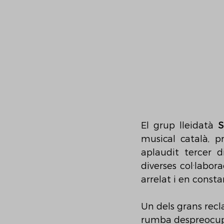
El grup lleidatà 
S
musical català, p
aplaudit tercer d
diverses col·labor
arrelat i en consta
Un dels grans recl
rumba despreocupa