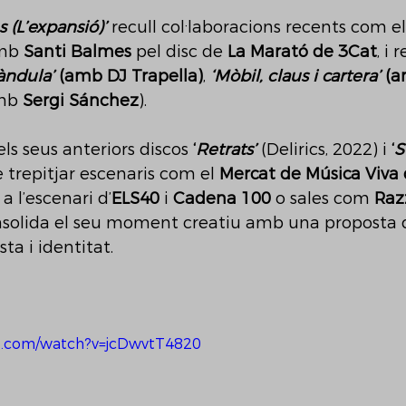
 (L’expansió)’
 recull col·laboracions recents com el
mb 
Santi Balmes
 pel disc de 
La Marató de 3Cat
, i
àndula’
 (amb DJ Trapella)
, 
‘Mòbil, claus i cartera’
 (
mb 
Sergi Sánchez
).
els seus anteriors discos 
‘
Retrats’
 (Delirics, 2022) i 
‘
S
de trepitjar escenaris com el 
Mercat de Música Viva 
 a l’escenari d’
ELS40
 i 
Cadena 100
 o sales com 
Raz
solida el seu moment creatiu amb una proposta 
sta i identitat.
e.com/watch?v=jcDwvtT4820