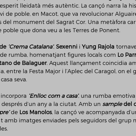
l’esperit lleidatà més autèntic. La cançó narra la his
vi de poble, en Macot, que va revolucionar Alguair
des del monument del Sagrat Cor. Una metàfora ca
e poble que dona veu a les Terres de Ponent.
de 
‘Crema Catalana’
, 
Sexenni
 i 
Yung Rajola
 tornave
u de rumba, homenatjant figures locals com 
Lo Par
itano de Balaguer
. Aquest llançament coincidia a
a, entre la Festa Major i l’Aplec del Caragol, on el 
 casa seva.
 incorpora 
‘Enlloc com a casa’
, una rumba emotiva 
e després d’un any a la ciutat. Amb un 
sample
 del 
pre’
 de 
Los Manolos
, la cançó ve acompanyada d’u
at amb imatges enviades pels seguidors del grup m
les.