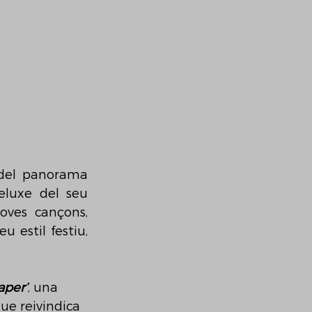
del panorama 
eluxe del seu 
oves cançons, 
 estil festiu, 
aper’
, una 
que reivindica 