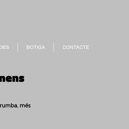
CIES
BOTIGA
CONTACTE
 nens
 rumba, més 