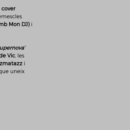
 
cover 
 remescles 
amb Mon DJ)
 i 
upernova’
de Vic
, les 
zmatazz 
i 
que uneix 