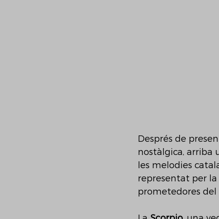
Després de presenta
nostàlgica, arriba
les melodies catal
representat per la
prometedores del 
La 
Scorpio
, una ve