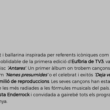
t i ballarina inspirada per referents icòniques com
noblidable de la primera edició d’
Eufòria de TV3
, v
isc 
‘Antares’
. Un primer àlbum on trobem cançons
om 
‘Nenes presumides’
 o el celebrat i exitós 
‘Deja v
milió de reproduccions
. Les seves cançons han estat
les més radiades a les fórmules musicals del país.
sta Enderrock
 i convidada a gairebé tots els progr
nya.