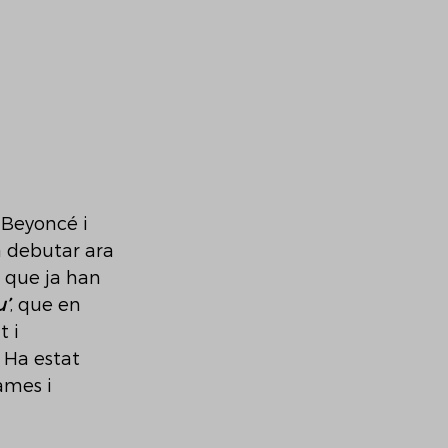
 Beyoncé i 
a debutar ara 
 que ja han 
u’
, que en 
 i 
 Ha estat 
ames i 