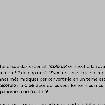
r el seu darrer senzill 
‘Colònia’
, on mostra la sev
 un nou
 hit 
de pop urbà: 
‘Suar’
, un senzill que recu
anes més mítiques per convertir-la en un tema es
 
Scorpio
 i la 
Cloe
, dues de les veus femenines més 
panorama urbà català! 
gada més, torna a demostrar que està redefinint els