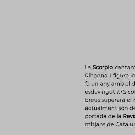
La 
Scorpio
, cantan
Rihanna, i figura i
fa un any amb el d
esdevingut 
hits
 c
breus superarà el 
actualment són de 
portada de la 
Revi
mitjans de Catalu