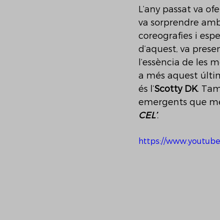
L’any passat va ofe
va sorprendre amb
coreografies i espe
d’aquest, va presen
l’essència de les 
a més aquest últi
és l’
Scotty DK
. Tam
emergents que més
CEL’
.
https://www.youtub