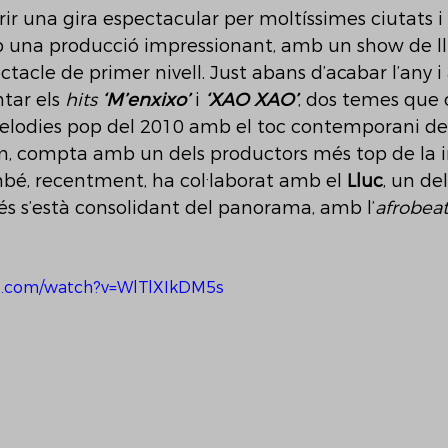
rir una gira espectacular per moltíssimes ciutats i 
 una producció impressionant, amb un show de ll
ctacle de primer nivell. Just abans d’acabar l’any i 
tar els 
hits 
‘M’enxixo’
 i 
‘XAO XAO’
, dos temes que 
melodies pop del 2010 amb el toc contemporani de 
m, compta amb un dels productors més top de la 
bé, recentment, ha col·laborat amb el 
Lluc
, un del
 s’està consolidant del panorama, amb l’
afrobeat
e.com/watch?v=WlTlXIkDM5s