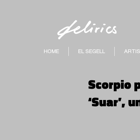
HOME
EL SEGELL
ARTI
Scorpio 
‘Suar’, u