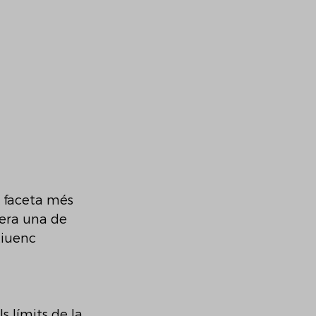
a faceta més 
pera una de 
tiuenc 
 límits de la 