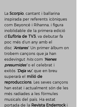
La 
Scorpio
, cantant i ballarina 
inspirada per referents icòniques 
com Beyoncé i Rihanna, i figura 
inoblidable de la primera edició 
d’
Eufòria de TV3
, va debutar fa 
poc més d’un any amb el 
disc 
‘Antares’
. Un primer àlbum on 
trobem cançons que ja han 
esdevingut 
hits
 com 
‘Nenes 
presumides’
 o el celebrat i 
exitós 
‘Deja vu’
, que en breu 
superarà el 
milió de 
reproduccions
. Les seves cançons 
han estat i actualment són de les 
més radiades a les fórmules 
musicals del país. Ha estat 
portada de la 
Revista Enderrock
 i 