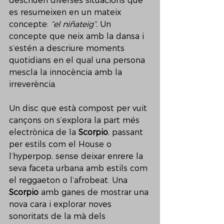
descriuen diverses situacions que 
es resumeixen en un mateix 
concepte: 
“el niñateig”.
 Un 
concepte que neix amb la dansa i 
s’estén a descriure moments 
quotidians en el qual una persona 
mescla la innocència amb la 
irreverència.
Un disc que està compost per vuit 
cançons on s’explora la part més 
electrònica de la 
Scorpio
, passant 
per estils com el House o 
l’hyperpop, sense deixar enrere la 
seva faceta urbana amb estils com 
el reggaeton o l’afrobeat. Una 
Scorpio
 amb ganes de mostrar una 
nova cara i explorar noves 
sonoritats de la mà dels 