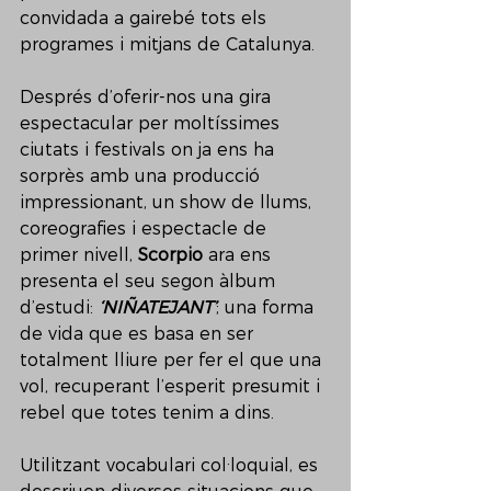
convidada a gairebé tots els 
programes i mitjans de Catalunya.
Després d’oferir-nos una gira 
espectacular per moltíssimes 
ciutats i festivals on ja ens ha 
sorprès amb una producció 
impressionant, un show de llums, 
coreografies i espectacle de 
primer nivell, 
Scorpio
 ara ens 
presenta el seu segon àlbum 
d’estudi: 
‘NIÑATEJANT’
; una forma 
de vida que es basa en ser 
totalment lliure per fer el que una 
vol, recuperant l’esperit presumit i 
rebel que totes tenim a dins.
Utilitzant vocabulari col·loquial, es 