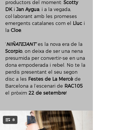
productors del moment: 
Scotty 
DK
 i 
Jan Aygua
; i a la vegada, 
col·laborant amb les promeses 
emergents catalanes com el 
Lluc
 i 
la 
Cloe
.
‘
NIÑATEJANT’
 es la nova era de la 
Scorpio
, on deixa de ser una nena 
presumida per convertir-se en una 
dona empoderada i rebel. No te la 
perdis presentant el seu segon 
disc a les 
Festes de La Mercè
 de 
Barcelona a l’escenari de 
RAC105
el pròxim 
22 de setembre
!