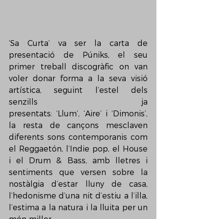
‘Sa Curta’ va ser la carta de 
presentació de Púniks, el seu 
primer treball discogràfic on van 
voler donar forma a la seva visió 
artística, seguint l’estel dels 
senzills ja 
presentats: ‘Llum’, ‘Aire’ i ‘Dimonis’, 
la resta de cançons mesclaven 
diferents sons contemporanis com 
el Reggaetón, l’Indie pop, el House 
i el Drum & Bass, amb lletres i 
sentiments que versen sobre la 
nostàlgia d’estar lluny de casa, 
l’hedonisme d’una nit d’estiu a l’illa, 
l’estima a la natura i la lluita per un 