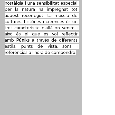
nostàlgia i una sensibilitat especial 
per la natura ha impregnat tot 
aquest recorregut. La mescla de 
cultures, històries i creences és un 
tret característic d’allà on venim i 
això és el que es vol reflectir 
amb 
Púniks
 a través de diferents 
estils, punts de vista, sons i 
referències a l’hora de compondre.