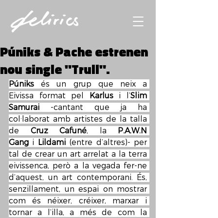
Púniks & Pache estrenen
nou single "Trull".
Púniks
 és un grup que neix a 
Eivissa format pel 
Karlus
 i l’
Slim 
Samurai 
-cantant que ja ha 
col·laborat amb artistes de la talla 
de 
Cruz Cafuné
, la 
P.A.W.N 
Gang
 i 
Lildami 
(entre d’altres)- per 
tal de crear un art arrelat a la terra 
eivissenca, però a la vegada fer-ne 
d’aquest, un art contemporani. És, 
senzillament, un espai on mostrar 
com és néixer, créixer, marxar i 
tornar a l’illa, a més de com la 