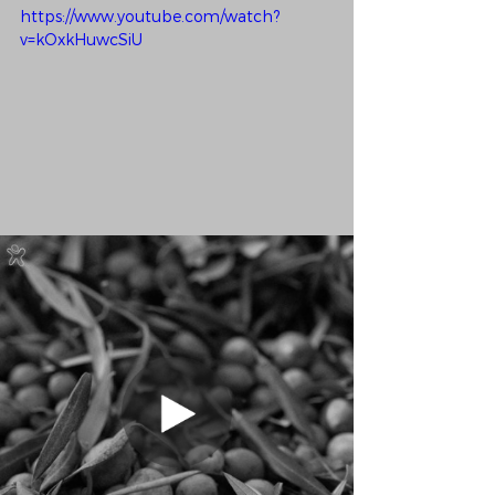
https://www.youtube.com/watch?
v=kOxkHuwcSiU